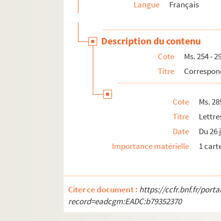
Langue
Français
Ms. 317. Divers papiers de Maurice Rollinat
Ms. 318. André Beau, « Comtes de Périgord et T
Description du contenu
Ms. 319 - Ms. 327. Manuscrits de Maxime Rou
Cote
Ms. 254 - 2
Ms. 328. Chambre consultative des arts et manu
Titre
Correspon
Ms. 329. Jules de Voris, « Poésies » : autographe
Ms. 330. Eugène Sallé, « Une issoldunoise amie
Cote
Ms. 28
Ms. 331. Notices biographiques de personnag
Titre
Lettre
Ms. 332. Charles Salzé, « Echos de rêveries, po
Date
Du 26 
Ms. 333. Marie-Claude : poèmes autographes et 
Importance matérielle
1 carte
Ms. 334 - 347. Fonds George Sand - Georges L
Ms. 348. Ampliation du décret nommant Henri G
Ms. 349. Franz Liszt, « Des bohémiens et de leur
Citer ce document :
https://ccfr.bnf.fr/por
Ms. 350. Raoul Coutant, recueil de poèmes aut
record=eadcgm:EADC:b79352370
Ms. 351. Raoul Coutant, « Les contes du Gargail