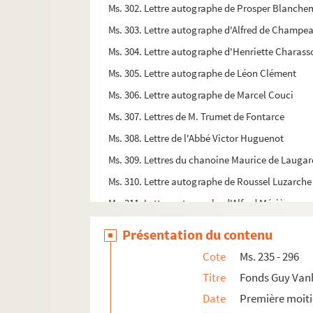
Ms. 302. Lettre autographe de Prosper Blanche
Ms. 303. Lettre autographe d'Alfred de Champe
Ms. 304. Lettre autographe d'Henriette Charass
Ms. 305. Lettre autographe de Léon Clément
Ms. 306. Lettre autographe de Marcel Couci
Ms. 307. Lettres de M. Trumet de Fontarce
Ms. 308. Lettre de l'Abbé Victor Huguenot
Ms. 309. Lettres du chanoine Maurice de Laugar
Ms. 310. Lettre autographe de Roussel Luzarche
Ms. 311. Lettre autographe d'Alfred Mézières
Ms. 312. Lettres du général Bordesoulle
Présentation du contenu
Ms. 313. Divers papiers de Camille Deslions
Cote
Ms. 235 - 296
Ms. 314. Lettres de Gabriel Nigond et divers pap
Titre
Fonds Guy Vanh
Ms. 315. Croquis pour aider au remontage de la
Date
Première moiti
Ms. 316. « Catalogue de la bibliothèque Faucon