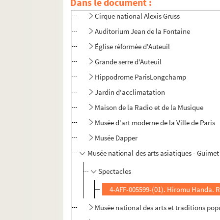
Dans le document :
Cirque national Alexis Grüss
Auditorium Jean de la Fontaine
Église réformée d'Auteuil
Grande serre d'Auteuil
Hippodrome ParisLongchamp
Jardin d'acclimatation
Maison de la Radio et de la Musique
Musée d'art moderne de la Ville de Paris
Musée Dapper
Musée national des arts asiatiques - Guimet
Spectacles
4-AFF-005599-(01). Hiromu Handa. R
Musée national des arts et traditions pop