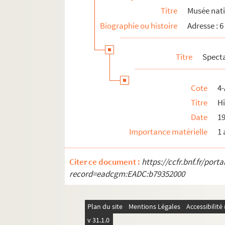
Titre
Musée nati
Biographie ou histoire
Adresse : 6
Titre
Spect
Cote
4-
Titre
H
Date
1
Importance matérielle
1 
Citer ce document :
https://ccfr.bnf.fr/por
record=eadcgm:EADC:b79352000
Plan du site
Mentions Légales
Accessibilit
v 31.1.0