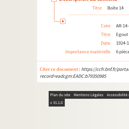
Titre
Boîte 14
Cote
AR-14
Titre
Egout 
Date
1924-
Importance matérielle
6 pièc
Citer ce document :
https://ccfr.bnf.fr/por
record=eadcgm:EADC:b79350985
Plan du site
Mentions Légales
Accessibilit
v 31.1.0