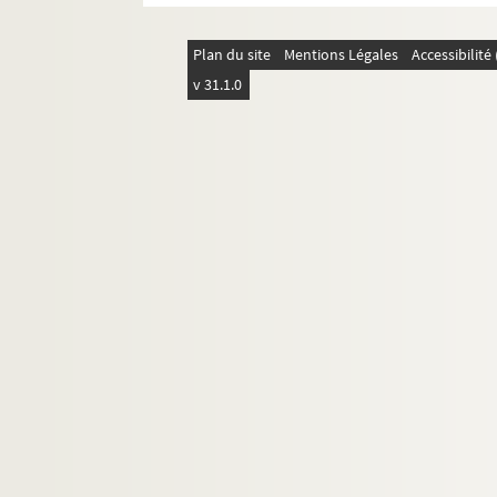
Ms. 304. Lettre autographe d'Henriette Charass
Ms. 305. Lettre autographe de Léon Clément
Plan du site
Mentions Légales
Accessibilit
Ms. 306. Lettre autographe de Marcel Couci
v 31.1.0
Ms. 307. Lettres de M. Trumet de Fontarce
Ms. 308. Lettre de l'Abbé Victor Huguenot
Ms. 309. Lettres du chanoine Maurice de Laugar
Ms. 310. Lettre autographe de Roussel Luzarche
Ms. 311. Lettre autographe d'Alfred Mézières
Ms. 312. Lettres du général Bordesoulle
Ms. 313. Divers papiers de Camille Deslions
Ms. 314. Lettres de Gabriel Nigond et divers pap
Ms. 315. Croquis pour aider au remontage de la
Ms. 316. « Catalogue de la bibliothèque Faucon
Ms. 317. Divers papiers de Maurice Rollinat