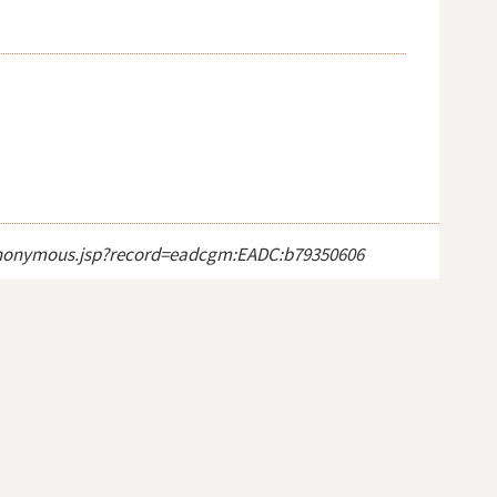
ct_anonymous.jsp?record=eadcgm:EADC:b79350606