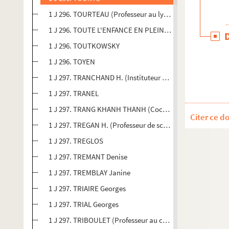
1 J 296. TOURTEAU (Professeur au lycée à Alençon)
1 J 296. TOUTE L'ENFANCE EN PLEIN-AIR
1 J 296. TOUTKOWSKY
1 J 296. TOYEN
1 J 297. TRANCHAND H. (Instituteur à Thonon-les-Bains)
1 J 297. TRANEL
1 J 297. TRANG KHANH THANH (Cochinchine)
Citer ce d
1 J 297. TREGAN H. (Professeur de sciences naturelles à G
1 J 297. TREGLOS
1 J 297. TREMANT Denise
1 J 297. TREMBLAY Janine
1 J 297. TRIAIRE Georges
1 J 297. TRIAL Georges
1 J 297. TRIBOULET (Professeur au collège technique de 