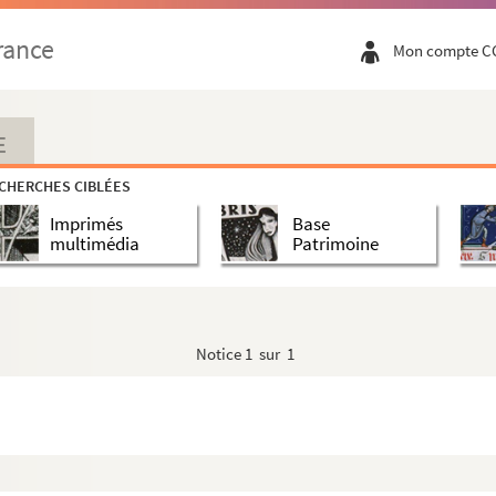
rance
Mon compte C
E
CHERCHES CIBLÉES
Imprimés
Base
multimédia
Patrimoine
Notice
1 sur 1