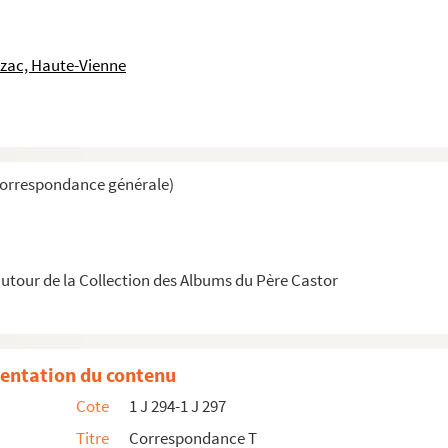
uzac, Haute-Vienne
la Seine)
Correspondance générale)
tour de la Collection des Albums du Père Castor
 l’enfance et éducatrices spécialisées)
entation du contenu
Cote
1 J 294-1 J 297
ts malades, Paris)
Titre
Correspondance T