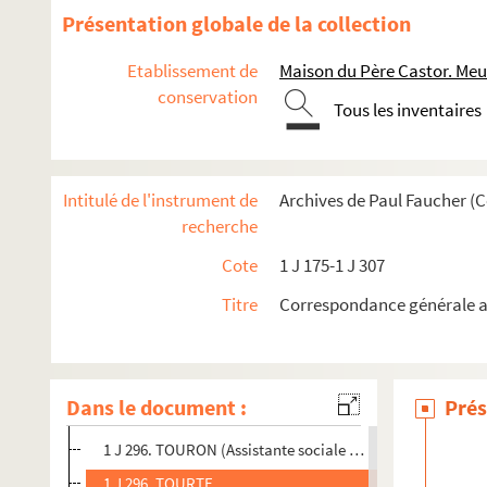
1 J 296. TONQUEDEC M. De
Présentation globale de la collection
1 J 296. TORRES Henry (Conseil de la République)
Etablissement de
Maison du Père Castor. Me
1 J 296. TORRESANY André
conservation
Tous les inventaires
1 J 296. TORRILHON Jean (Sucrerie de Courrières)
1 J 296. TORTEL G. (Inspectrice des écoles maternelles de 
1 J 296. TOSTAIN Jacques (Ingénieur)
Intitulé de l'instrument de
Archives de Paul Faucher (
1 J 296. TOUCHON Denise
recherche
1 J 296. TOUDIC Jean
Cote
1 J 175-1 J 307
1 J 296. TOULGOUAT Pierre (Photographe)
Titre
Correspondance générale au
1 J 296. TOULOUSE F. (Union nationale des éducatrices de
1 J 296. TOUREU (Instituteur à Caveirac)
1 J 296. TOURING CLUB DE FRANCE
Dans le document :
Prés
1 J 296. TOURNAIRE Hélène
1 J 296. TOURON (Assistante sociale à l’hôpital des enfan
1 J 296. TOURTE