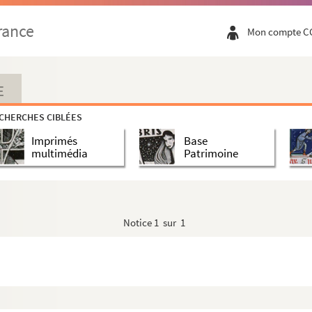
rance
Mon compte C
E
CHERCHES CIBLÉES
Imprimés
Base
multimédia
Patrimoine
Notice
1 sur 1