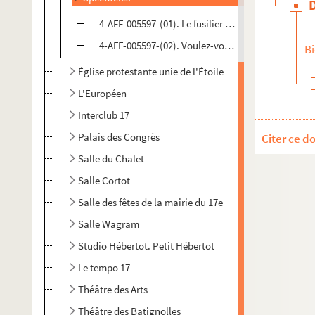
4-AFF-005597-(01). Le fusilier Larifla
4-AFF-005597-(02). Voulez-vous marcher ?
Bi
Église protestante unie de l'Étoile
L'Européen
Interclub 17
Palais des Congrès
Citer ce d
Salle du Chalet
Salle Cortot
Salle des fêtes de la mairie du 17e
Salle Wagram
Studio Hébertot. Petit Hébertot
Le tempo 17
Théâtre des Arts
Théâtre des Batignolles