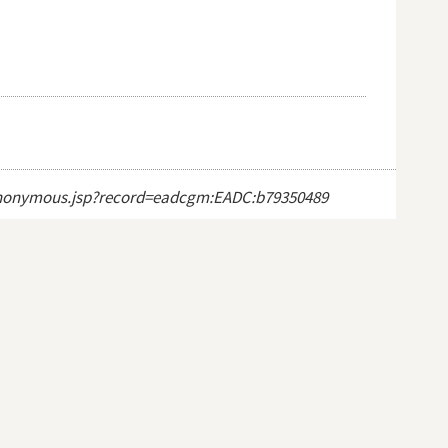
ct_anonymous.jsp?record=eadcgm:EADC:b79350489