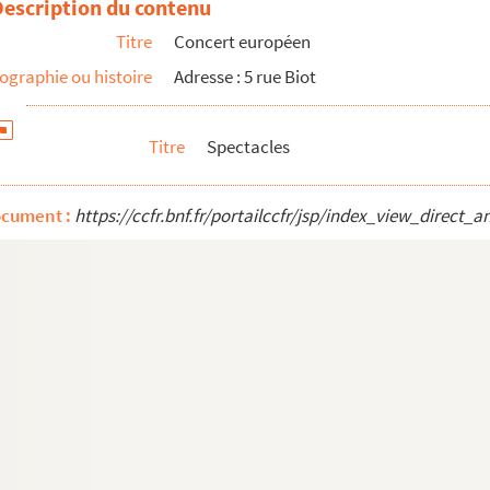
Description du contenu
Titre
Concert européen
ographie ou histoire
Adresse : 5 rue Biot
Titre
Spectacles
ocument :
https://ccfr.bnf.fr/portailccfr/jsp/index_view_dire