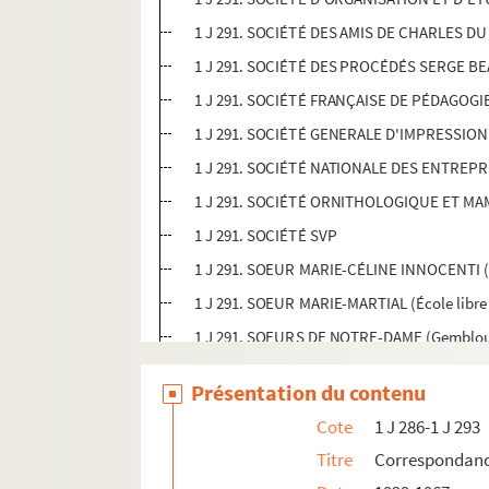
1 J 291. SOCIÉTÉ DES AMIS DE CHARLES D
1 J 291. SOCIÉTÉ DES PROCÉDÉS SERGE BEAU
1 J 291. SOCIÉTÉ FRANÇAISE DE PÉDAGOGI
1 J 291. SOCIÉTÉ GENERALE D'IMPRESSION
1 J 291. SOCIÉTÉ NATIONALE DES ENTREP
1 J 291. SOCIÉTÉ ORNITHOLOGIQUE ET MA
1 J 291. SOCIÉTÉ SVP
1 J 291. SOEUR MARIE-CÉLINE INNOCENTI (Eco
1 J 291. SOEUR MARIE-MARTIAL (École libre
1 J 291. SOEURS DE NOTRE-DAME (Gemblou
1 J 291. SOKAL François (Varsovie, Secrétai
Présentation du contenu
1 J 291. SOL
Cote
1 J 286-1 J 293
1 J 291. SOL LESSER PRODUCTIONS (Califor
Titre
Correspondanc
1 J 291. SOLEILLANT Marguerite