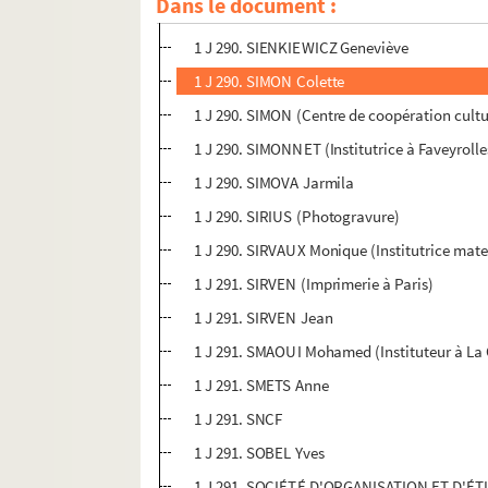
Dans le document :
1 J 290. SIEBERTZ Victor (Directeur d'école
1 J 290. SIENKIEWICZ Geneviève
1 J 290. SIMON Colette
1 J 290. SIMON (Centre de coopération cultur
1 J 290. SIMONNET (Institutrice à Faveyrolle
1 J 290. SIMOVA Jarmila
1 J 290. SIRIUS (Photogravure)
1 J 290. SIRVAUX Monique (Institutrice mate
1 J 291. SIRVEN (Imprimerie à Paris)
1 J 291. SIRVEN Jean
1 J 291. SMAOUI Mohamed (Instituteur à La 
1 J 291. SMETS Anne
1 J 291. SNCF
1 J 291. SOBEL Yves
1 J 291. SOCIÉTÉ D'ORGANISATION ET D'É