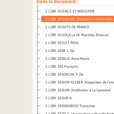
Dans le document :
1 J 289. SCIAMA Michel
1 J 289. SCIENCE ET INDUSTRIE
1 J 289. SCOARNEC (Institutrice maternelle
1 J 289. SCOUTS DE FRANCE
1 J 289. SCUOLA La (R. Mactzke, Brescia)
1 J 289. SECLET-RIOU
1 J 289. SEDE J. De
1 J 289. SEDILLE Anne-Marie
1 J 289. SEE François
1 J 289. SEGONZAC F. De
1 J 289. SEGUIN KLEBER (Inspecteur de l'en
1 J 289. SEGUIN (Instituteur à La Garenne)
1 J 289. SEGUR A.
1 J 289. SEIGNOBOSC Françoise
1 J 289. SEITE V. (Association culturelle br