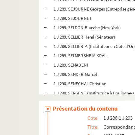
1 J 289. SEJOURNE Georges (Entreprise génér
1 J 289. SEJOURNET
1 J 289. SELDON Blanche (New York)
1 J 289. SELLIER Henri (Sénateur)
1 J 289. SELLIER P. (Instituteur en Côte d'Or
1 J 289. SELMERSHEIM KRAL
1 J 289. SEMADENI
1 J 289. SENDER Marcel
1 J 290. SENECHAL Christian
1 J 290. SERGENT (Institutrice à Boulogne-
1 J 290. SERIAU (Inspecteur primaire à Châte
Présentation du contenu
1 J 290. SERIS (Institutrice à l'école normal
Cote
1 J 286-1 J 293
1 J 290. SERNA Henriette (École Marie Curie
Titre
Correspondanc
1 J 290. SERVAIS (Président de la Société B