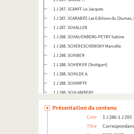
1 J 287. SCANFF Le Jacques
1 J 287. SCARABÉE Les Editions du (Dumas, 
1 J 287. SCHALLER
1 J 288. SCHAUENBERG-PETRY Sabine
1 J 288. SCHERESCHEWSKY Marcelle
1 J 288. SCHIBER
1 J 288. SCHIEKER (Stuttgart)
1 J 288. SCHILDE A.
1 J 288. SCHIMPFF
1 J 288. SCHLAMBERY
1 J 288. SCHLEMMER
Présentation du contenu
1 J 288. SCHLESINGER
Cote
1 J 286-1 J 293
1 J 288. SCHLUMBERGER Jean
Titre
Correspondanc
1 J 288. SCHMERSHEIM Simone