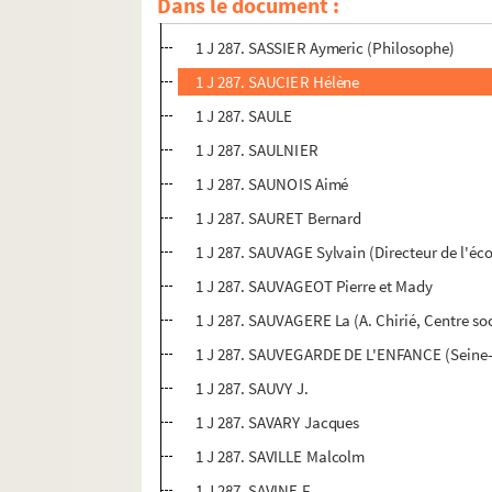
Dans le document :
1 J 287. SARRAZIN
1 J 287. SASSIER Aymeric (Philosophe)
1 J 287. SAUCIER Hélène
1 J 287. SAULE
1 J 287. SAULNIER
1 J 287. SAUNOIS Aimé
1 J 287. SAURET Bernard
1 J 287. SAUVAGE Sylvain (Directeur de l'éco
1 J 287. SAUVAGEOT Pierre et Mady
1 J 287. SAUVAGERE La (A. Chirié, Centre soc
1 J 287. SAUVEGARDE DE L'ENFANCE (Seine
1 J 287. SAUVY J.
1 J 287. SAVARY Jacques
1 J 287. SAVILLE Malcolm
1 J 287. SAVINE F.