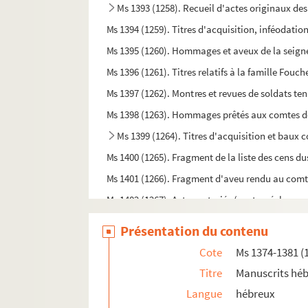
Ms 1393 (1258). Recueil d'actes originaux des
Ms 1394 (1259). Titres d'acquisition, inféodatio
Ms 1395 (1260). Hommages et aveux de la seigne
Ms 1396 (1261). Titres relatifs à la famille Fouc
Ms 1397 (1262). Montres et revues de soldats te
Ms 1398 (1263). Hommages prêtés aux comtes de R
Ms 1399 (1264). Titres d'acquisition et baux 
Ms 1400 (1265). Fragment de la liste des cens d
Ms 1401 (1266). Fragment d'aveu rendu au comt
Ms 1402 (1267). Actes notariés (ventes, échanges, 
Ms 1403 (1268). Recueil de bulles, privilèges, i
Présentation du contenu
Ms 1404 (1269). Recueil d'actes concernant 
Cote
Ms 1374-1381 (
Ms 1405 (1270). Actes notariés (ventes, testaments
Titre
Manuscrits hé
Ms 1406 (1271). Recueil de bulles et pièces conc
Langue
hébreux
Ms 1407 (1272). Actes notariés relatifs aux ville