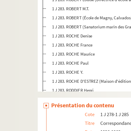
1 J 283. ROBERT M.T.
1 J 283. ROBERT (École de Magny, Calvados
1 J 283. ROBERT (Sanatorium marin des Gran
1 J 283. ROCHE Denise
1 J 283. ROCHE France
1 J 283. ROCHE Maurice
1 J 283. ROCHE Paul
1 J 283. ROCHE Y.
1 J 283. ROCHE D'ESTREZ (Maison d'édition
1 J 283. RODDIER Henri
1 J 283. RODMELL Ilsa (Brighton)
Présentation du contenu
1 J 283. ROEDER Jacques
Cote
1 J 278-1 J 285
1 J 283. ROGELET (Institutrice à Sery, Arden
Titre
Correspondan
1 J 283. ROGER Bernard