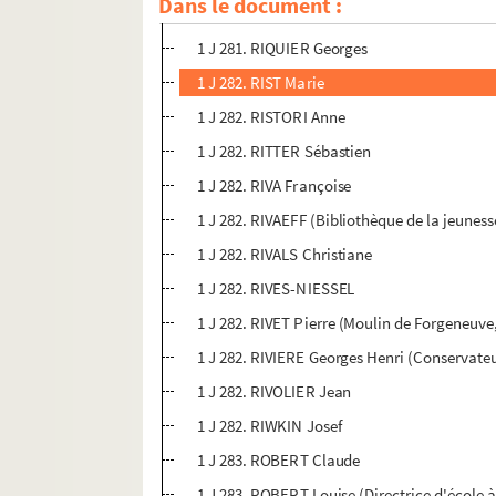
Dans le document :
1 J 281. RIQUET François (Club "L'Oasis")
1 J 281. RIQUIER Georges
1 J 282. RIST Marie
1 J 282. RISTORI Anne
1 J 282. RITTER Sébastien
1 J 282. RIVA Françoise
1 J 282. RIVAEFF (Bibliothèque de la jeuness
1 J 282. RIVALS Christiane
1 J 282. RIVES-NIESSEL
1 J 282. RIVET Pierre (Moulin de Forgeneuv
1 J 282. RIVIERE Georges Henri (Conservateur
1 J 282. RIVOLIER Jean
1 J 282. RIWKIN Josef
1 J 283. ROBERT Claude
1 J 283. ROBERT Louise (Directrice d'école à