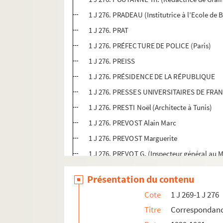
1 J 276. PRADEAU (Institutrice à l’Ecole de
1 J 276. PRAT
1 J 276. PRÉFECTURE DE POLICE (Paris)
1 J 276. PREISS
1 J 276. PRÉSIDENCE DE LA RÉPUBLIQUE
1 J 276. PRESSES UNIVERSITAIRES DE FRA
1 J 276. PRESTI Noël (Architecte à Tunis)
1 J 276. PREVOST Alain Marc
1 J 276. PREVOST Marguerite
1 J 276. PREVOT G. (Inspecteur général au M
1 J 276. PREVOUX Blandine de
Présentation du contenu
1 J 276. PRIEUR (Directrice d'école maternel
Cote
1 J 269-1 J 276
1 J 276. PRINET Jean (Institut Britannique de
Titre
Correspondan
1 J 276. PRISUNIC