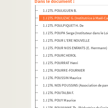
Dans le document :
1 J 275. POULET P. (Institutrice à Barly)
1 J 275. POULIGUEN B.
1 J 275. POULIZAC G. (Institutrice à Maël-C
1 J 275. POULPIQUET H. De
1 J 275. POUPA Serge (Instituteur dans le Lo
1 J 275. POUR L'ERE NOUVELLE
1 J 275. POUR NOS ENFANTS (E. Herrmann)
1 J 275. POURCHEROL
1 J 275. POURRAT Henri
1 J 276. POURRE-FOURNIER
1 J 276. POUSSIN Maurice
1 J 276. NOS POUSSINS (Association de paren
1 J 276. POUTALBA F.
1 J 276. POUY Maurice
1 J 276. POUYANNE Th. (Rédactrice de Grain