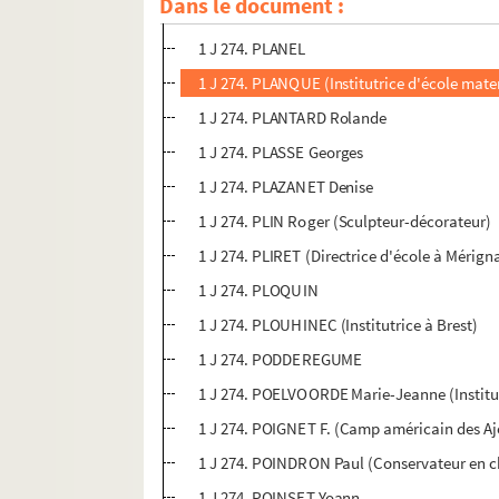
Dans le document :
1 J 274. PIZETTE (Collège de Cognac)
1 J 274. PLANEL
1 J 274. PLANQUE (Institutrice d'école mater
1 J 274. PLANTARD Rolande
1 J 274. PLASSE Georges
1 J 274. PLAZANET Denise
1 J 274. PLIN Roger (Sculpteur-décorateur)
1 J 274. PLIRET (Directrice d'école à Mérign
1 J 274. PLOQUIN
1 J 274. PLOUHINEC (Institutrice à Brest)
1 J 274. PODDEREGUME
1 J 274. POELVOORDE Marie-Jeanne (Institu
1 J 274. POIGNET F. (Camp américain des A
1 J 274. POINDRON Paul (Conservateur en che
1 J 274. POINSET Yoann