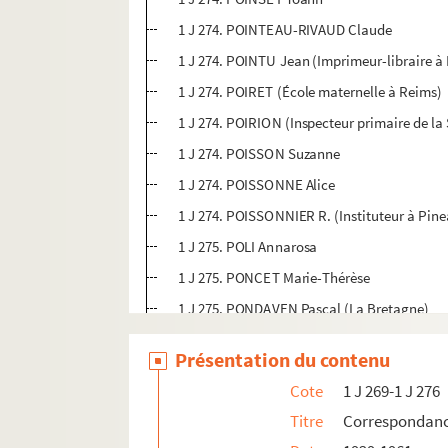
1 J 274. POINTEAU-RIVAUD Claude
1 J 274. POINTU Jean (Imprimeur-libraire à 
1 J 274. POIRET (École maternelle à Reims)
1 J 274. POIRION (Inspecteur primaire de la
1 J 274. POISSON Suzanne
1 J 274. POISSONNE Alice
1 J 274. POISSONNIER R. (Instituteur à Pin
1 J 275. POLI Annarosa
1 J 275. PONCET Marie-Thérèse
1 J 275. PONDAVEN Pascal (La Bretagne)
1 J 275. PONS Jean (Inspecteur général de l
Présentation du contenu
1 J 275. PONTOISEAU Michel
Cote
1 J 269-1 J 276
1 J 275. POPOFF
Titre
Correspondan
1 J 275. PORCHER