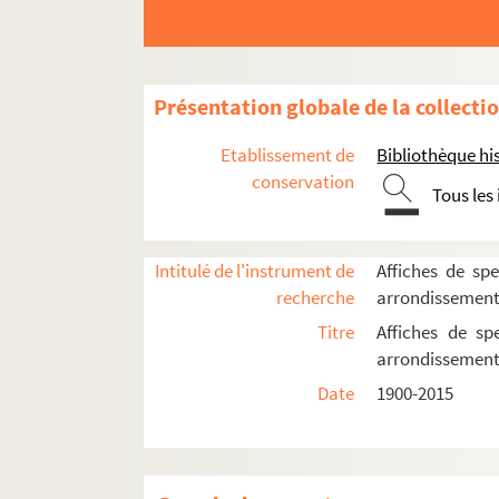
16e arrondissement
17e arrondissement
Présentation globale de la collecti
Les Ateliers Berthier
Etablissement de
Bibliothèque his
Campus de Malesherbes
conservation
Centre d'animation La Jonquière
Tous les
Comédie-Wagram
Concert européen
Intitulé de l'instrument de
Affiches de spe
Église protestante unie de l'Étoile
recherche
arrondissemen
L'Européen
Titre
Affiches de sp
arrondissemen
Interclub 17
Date
1900-2015
Palais des Congrès
Spectacles
4-AFF-002463-(01). Aznavour Minelli