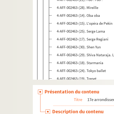
4-AFF-002463-(28). Mireille
4-AFF-002463-(14). Oba oba
4-AFF-002463-(15). L'opéra de Pekin
4-AFF-002463-(25). Serge Lama
4-AFF-002463-(17). Serge Regiani
4-AFF-002463-(30). Shen Yun
4-AFF-002463-(29). Shiva Nataraja. L
4-AFF-002463-(18). Starmania
4-AFF-002463-(24). Tokyo ballet
4-AFF-002463-(19). Trenet
4-AFF-002463-(20). Y'en aura pas po
Présentation du contenu
4-AFF-002463-(26). Programmes et diver
Titre
17e arrondiss
Salle du Chalet
Description du contenu
Salle Cortot