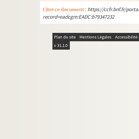
Citer ce document :
https://ccfr.bnf.fr/por
record=eadcgm:EADC:b79347232
Plan du site
Mentions Légales
Accessibilit
v 31.1.0