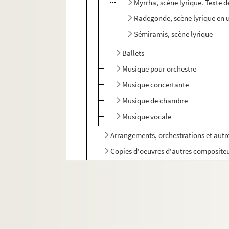
Myrrha, scène lyrique. Texte d
Radegonde, scène lyrique en u
Sémiramis, scène lyrique
Ballets
Musique pour orchestre
Musique concertante
Musique de chambre
Musique vocale
Arrangements, orchestrations et aut
Copies d'oeuvres d'autres composite
Portique pour une fille de France
FL MS KUN 406. Oeuvres non identifiées
FL MS KUN 407. Ébauches et brouillons
FL MS KUN 410. Partitions pour concours