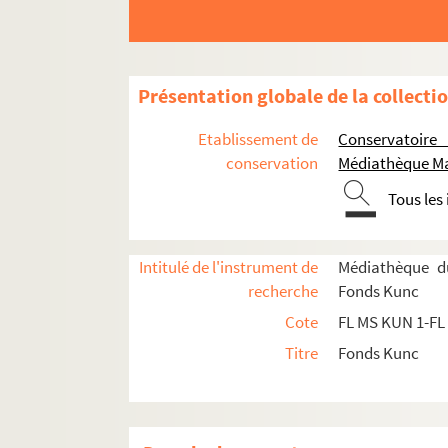
Aymé Kunc
Études d'Aymé Kunc
Présentation globale de la collecti
Oeuvres musicales
Compositions d'Aymé Kunc
Etablissement de
Conservatoire
conservation
Médiathèque Ma
Musique lyrique
Tous les
Alcyone, scène lyrique. Texte
Cantate pour le courronnemen
Intitulé de l'instrument de
Médiathèque d
Cinthia
recherche
Fonds Kunc
Cléopâtre, scène lyrique
Cote
FL MS KUN 1-FL
FL MS KUN 230. Endymion, scène
Titre
Fonds Kunc
Les Esclaves, tragédie lyrique en
FL MS KUN 231.1. Conducteu
FL MS KUN 231.2. Parties voc