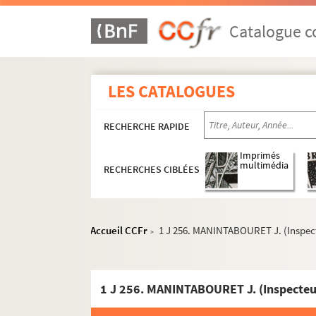
1 J 255. MAGNENAT François
Catalogue co
1 J 255. MAGUCLONNE Marie-Claire
1 J 255. MAGYAR Jozsef (Librairie Lauffer, B
1 J 255. MAHUZIER
LES CATALOGUES
1 J 255. MAIGIERES Michelle (Institutrice 
1 J 255. MAILLET & CIE (Imprimerie Buttner-
RECHERCHE RAPIDE
1 J 255. MAIRIE D'OLLIOULES (Var)
Imprimés
1 J 255. MAIRIE DE COURBEVOIE
multimédia
RECHERCHES CIBLÉES
1 J 255. MAIRIE DU HAVRE
1 J 255. MAISON DE L'AMÉRIQUE LATINE
1 J 255. MAISON DE LA BONNE PRESSE
Accueil CCFr
1 J 256. MANINTABOURET J. (Inspect
>
1 J 255. MAISON DU LIVRE FRANÇAIS
1 J 255. MAISON DU MAGNÉTOPHONE
1 J 256. MANINTABOURET J. (Inspecteur
1 J 255. MAISON HEUREUSE
1 J 255. MAISON POUR TOUS