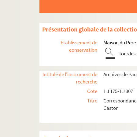
1 J 255. MAKARIUS Laura
1 J 255. MALANDRE
1 J 255. MALBOS (Librairie et albums pour e
Présentation globale de la collecti
1 J 255. MALDI (École Boulle, Paris)
Etablissement de
Maison du Père
1 J 255. MALE René (Instituteur à Chouzy-su
conservation
Tous les
1 J 255. MALEYSSON Paul (Instituteur à Bully
1 J 255. MALIGNON Cl.
Intitulé de l'instrument de
Archives de Pau
1 J 255. MALIGNON Jean
recherche
1 J 255. MALLET Louis (Directrice d'école m
Cote
1 J 175-1 J 307
1 J 256. MALLOT
Titre
Correspondance
1 J 256. MALTOT (Inspecteur des douane)
Castor
1 J 256. MANESSI (Maison d'enfants à Sèvre
1 J 256. MANGE Léone (Colonie maternelle de
1 J 256. MANGIONE (Maison d'édition à Mil