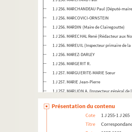
1 J 256. MARCHANDEAU Paul (Député-maire
1 J 256. MARCOVICI-ORNSTEIN
1 J 256. MARDIN (Maire de Clairegoutte)
1 J 256. MARECHAL René (Rédacteur aux Nouv
1 J 256. MAREUIL (Inspecteur primaire de la
1 J 256. MAREZ-DARLEY
1 J 256. MARGERIT R.
1 J 257. MARGUERITE-MARIE Sœur
1 J 257. MARIE Jean-Pierre
1 J 257. MARIJON A. (Inspecteur général de 
1 J 257. MARILLER (École maternelle de Moi
Présentation du contenu
1 J 257. MARINGE
Cote
1 J 255-1 J 265
1 J 257. MARION Henri
Titre
Correspondan
1 J 257. MARION (École Auguste Comte, Lill