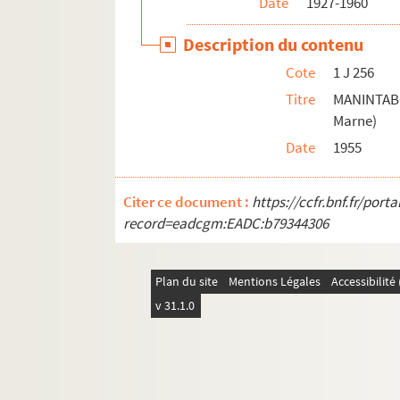
Date
1927-1960
1 J 257. MARIOTTI Jean
1 J 257. MARKEVITCH
Description du contenu
1 J 257. MARLE Frédéric
Cote
1 J 256
1 J 257. MARLIER Roger
Titre
MANINTABO
Marne)
1 J 257. MAROT (Inspecteur de l'enseigneme
Date
1955
1 J 257. MARROU Maurice
1 J 257. MARS Claire (Les cahiers du plateau
Citer ce document :
https://ccfr.bnf.fr/por
1 J 257. MARSAN Anna
record=eadcgm:EADC:b79344306
1 J 257. MARSAN Henri
1 J 257. MARSILY (Revue Arts Ménagers)
Plan du site
Mentions Légales
Accessibilit
1 J 257. MARTENOT
v 31.1.0
1 J 257. MARTIAL Louise
1 J 257. MARTIN
1 J 257. MARTIN Arthur (Établissements)