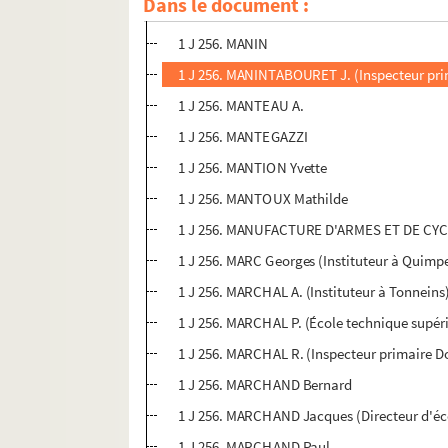
Dans le document :
1 J 256. MANIER Stéphane (Rédacteur pour l
1 J 256. MANIN
1 J 256. MANINTABOURET J. (Inspecteur prim
1 J 256. MANTEAU A.
1 J 256. MANTEGAZZI
1 J 256. MANTION Yvette
1 J 256. MANTOUX Mathilde
1 J 256. MANUFACTURE D'ARMES ET DE CY
1 J 256. MARC Georges (Instituteur à Quimp
1 J 256. MARCHAL A. (Instituteur à Tonneins
1 J 256. MARCHAL P. (École technique supérie
1 J 256. MARCHAL R. (Inspecteur primaire D
1 J 256. MARCHAND Bernard
1 J 256. MARCHAND Jacques (Directeur d'éco
1 J 256. MARCHAND Paul