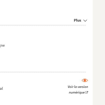
Plus
gne
al
)