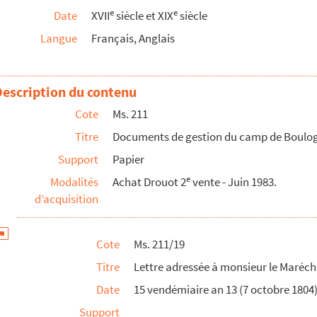
e
e
Date
XVII
siècle et XIX
siècle
re de Boulogne »
Langue
Français, Anglais
 du 15 au 30 floréal »
s
Description du contenu
Cote
Ms. 211
la chasse du dimanche 28 prairial
Titre
Documents de gestion du camp de Boulo
r terminer le port de Wimereux »
Support
Papier
t
e
Modalités
Achat Drouot 2
vente - Juin 1983.
de la guerre adressée au général de brigade Bertrand
d’acquisition
énies »
sul
Cote
Ms. 211/19
 les deux forts »
Titre
Lettre adressée à monsieur le Maréch
 l'Heurt et de la Crèche »
Date
15 vendémiaire an 13 (7 octobre 1804
Support