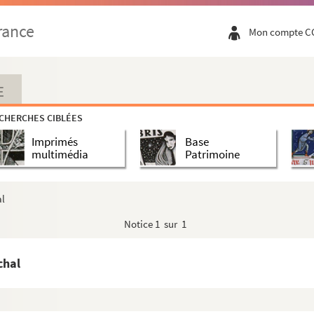
rance
Mon compte C
campagne d'Egypte »: texte autographe
rverneur, Hudson Lowe
E
CHERCHES CIBLÉES
n frère Louis Bertrand-Boislarge
Imprimés
Base
 Bathurst
multimédia
Patrimoine
 héritiers
al
 au général Bertrand
Notice
1 sur 1
Boulogne
chal
'Heurts et de la Crèche »