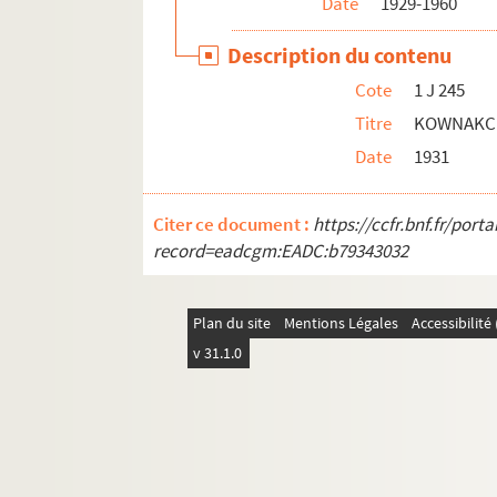
Date
1929-1960
1 J 306. Correspondance Z
Description du contenu
Cote
1 J 245
Titre
KOWNAKCE
Date
1931
Citer ce document :
https://ccfr.bnf.fr/por
record=eadcgm:EADC:b79343032
Plan du site
Mentions Légales
Accessibilit
v 31.1.0