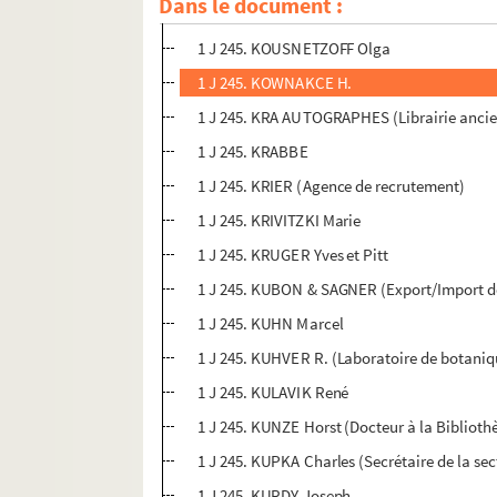
Dans le document :
1 J 245. KOUMCHATSKY G.
1 J 245. KOUSNETZOFF Olga
1 J 245. KOWNAKCE H.
1 J 245. KRA AUTOGRAPHES (Librairie anci
1 J 245. KRABBE
1 J 245. KRIER (Agence de recrutement)
1 J 245. KRIVITZKI Marie
1 J 245. KRUGER Yves et Pitt
1 J 245. KUBON & SAGNER (Export/Import de
1 J 245. KUHN Marcel
1 J 245. KUHVER R. (Laboratoire de botaniqu
1 J 245. KULAVIK René
1 J 245. KUNZE Horst (Docteur à la Biblioth
1 J 245. KUPKA Charles (Secrétaire de la sec
1 J 245. KURDY Joseph