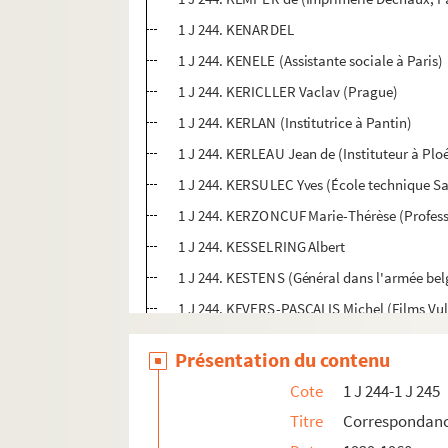
1 J 244. KENARDEL
1 J 244. KENELE (Assistante sociale à Paris)
1 J 244. KERICLLER Vaclav (Prague)
1 J 244. KERLAN (Institutrice à Pantin)
1 J 244. KERLEAU Jean de (Instituteur à Plo
1 J 244. KERSULEC Yves (École technique Sa
1 J 244. KERZONCUF Marie-Thérèse (Professe
1 J 244. KESSELRING Albert
1 J 244. KESTENS (Général dans l'armée bel
1 J 244. KEVERS-PASCALIS Michel (Films Vul
1 J 244. KEYES (British Council, Paris)
Présentation du contenu
1 J 244. KIENAN-GOBLET
Cote
1 J 244-1 J 245
1 J 244. KILCHERR (Recteur des écoles prima
Titre
Correspondan
1 J 244. KIMMEL