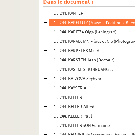
Dans le document :
1 J 244. KANIA (Professeur-stagiaire à Lyon)
1 J 244. KANTER
1 J 244. KAPELUTZ (Maison d'édition à Buen
1 J 244. KAPITZA Olga (Leningrad)
1 J 244. KARADJIAN Frères et Cie (Photograv
1 J 244. KARPELES Maud
1 J 244. KARSTEN Jean (Docteur)
1 J 244. KASEM-SIBUNRUANG J.
1 J 244. KATZOVA Zephyra
1 J 244. KAYSER A.
1 J 244. KELLER
1 J 244. KELLER Alfred
1 J 244. KELLER Paul
1 J 244. KELLERSON Germaine
1 J 244. KEMPER de (Imprimerie Déchaux, Pa