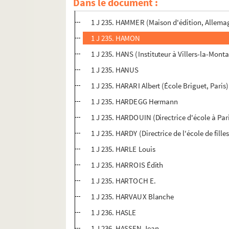
Dans le document :
1 J 235. HAMELIN-ROUSSEAU Berthe
1 J 235. HAMMER (Maison d'édition, Allema
1 J 235. HAMON
1 J 235. HANS (Instituteur à Villers-la-Mont
1 J 235. HANUS
1 J 235. HARARI Albert (École Briguet, Paris)
1 J 235. HARDEGG Hermann
1 J 235. HARDOUIN (Directrice d'école à Par
1 J 235. HARDY (Directrice de l'école de fil
1 J 235. HARLE Louis
1 J 235. HARROIS Édith
1 J 235. HARTOCH E.
1 J 235. HARVAUX Blanche
1 J 236. HASLE
1 J 236. HASSEN Jean