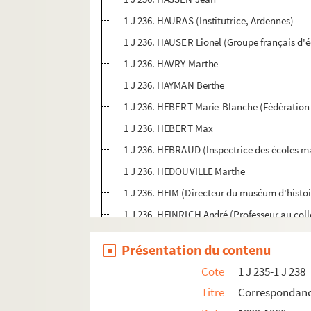
1 J 236. HAURAS (Institutrice, Ardennes)
1 J 236. HAUSER Lionel (Groupe français d'
1 J 236. HAVRY Marthe
1 J 236. HAYMAN Berthe
1 J 236. HEBERT Marie-Blanche (Fédération 
1 J 236. HEBERT Max
1 J 236. HEBRAUD (Inspectrice des écoles m
1 J 236. HEDOUVILLE Marthe
1 J 236. HEIM (Directeur du muséum d'histoir
1 J 236. HEINRICH André (Professeur au col
1 J 236. HEINTZE & BLANCKERTZ
Présentation du contenu
1 J 236. HEISLER
Cote
1 J 235-1 J 238
1 J 236. HEITZMANN
Titre
Correspondan
1 J 236. HEKKING (Dessinateur)