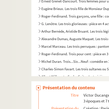
Ernest Grenet-Dancourt. Trois femmes pour u
Eugène Brieux. Les trois fille de Monsieur Du
Roger-Ferdinand. Trois garçons, une fille : c
G. Lenôtre. Les trois glorieuses : pièce en 4 ac
Arthur Bernède, Aristide Bruant. Les trois lég
Alexandre Dumas, Auguste Maquet. Les trois
Marcel Marceau. Les trois perruques : panto
Roger-Ferdinand. Trois pour cent : pièce en 3
Michel Duran. Trois...Six...Neuf : comédie en 
Charles-Simon Favart. Les trois sultanes ou S
Albert Willemetz, Sacha Guitry. La troisième
Jules Mary. Trompe la mort : drame en 11 tab
Présentation du contenu
Alfred Bonsergent, Charles Simon. Trop heure
Titre
Victor Ducange
Yves Mirande. Le trou dans le mur : comédie e
3 époques et 7 
Maurice Rostand. Trouble : pièce en 3 actes e
Présentation du
Création : Pari