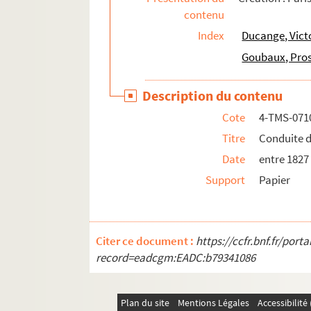
contenu
Edmond Fleg. Le trouble-fête : comédie en 3 a
Index
Ducange, Vict
Jean Richepin. Les truands : drame en 5 actes
Goubaux, Pros
Nicolas Nancey, Paul Armont. Le truc du Brési
Louis Verneuil. Tu m'épouseras : pièce en 4 a
Description du contenu
Louis Verneuil. Tu vas un peu fort : comédie e
Cote
4-TMS-071
Alfred Jarry. Ubu à l'Opéra. 1974
Titre
Conduite d
Pierre Rocher. Ulysse : comédie en 3 actes. 1
Date
entre 1827
Anne-Marie Etienne. Une mesure d'avance. 1
Support
Papier
Jean de Létraz. Une nuit chez vous... Madame
Paul Gsell. L'unique amour. Entre 1895 et 194
Romain Coolus. Vacances de Pâques : comédi
Citer ce document :
https://ccfr.bnf.fr/por
Emile Fabre. Les vainqueurs : pièce en 4 actes
record=eadcgm:EADC:b79341086
Paul Armont, Léopold Marchand. Le valet maît
Ivan Cankar. Les valets : drame en 5 actes. T
Plan du site
Mentions Légales
Accessibilit