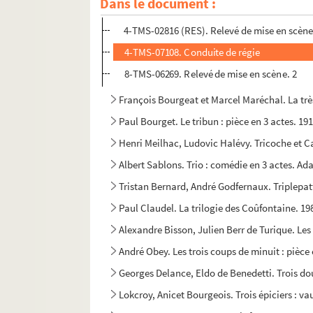
Dans le document :
Victor Ducange, Dinaux. Trente ans ou la vie d'
4-TMS-02816 (RES). Relevé de mise en scène
4-TMS-07108. Conduite de régie
8-TMS-06269. Relevé de mise en scène. 2
François Bourgeat et Marcel Maréchal. La très 
Paul Bourget. Le tribun : pièce en 3 actes. 19
Henri Meilhac, Ludovic Halévy. Tricoche et Ca
Albert Sablons. Trio : comédie en 3 actes. A
Tristan Bernard, André Godfernaux. Triplepatt
Paul Claudel. La trilogie des Coûfontaine. 19
Alexandre Bisson, Julien Berr de Turique. Les
André Obey. Les trois coups de minuit : pièce 
Georges Delance, Eldo de Benedetti. Trois do
Lokcroy, Anicet Bourgeois. Trois épiciers : va