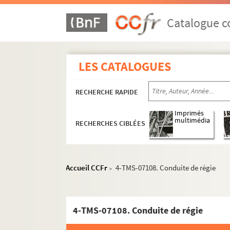
Roger-Ferdinand. Touche à tout : comédie en 
Charles de Courcy. Toujours! : comédie en 1 a
Catalogue co
Sacha Guitry. Un tour au paradis : comédie e
Robert Trémois et Raoul Praxy. Un tour de co
LES CATALOGUES
Frédéric Gaillardet, Alexandre Dumas. La tour
Francis de Croisset, Abel Tarride. Le tour de 
RECHERCHE RAPIDE
Gaston Marot. Le tour du monde à pied : pièce
Ernest Morel. Le tour du monde d'un enfant de
Imprimés
multimédia
RECHERCHES CIBLÉES
Gabriel Timmory, Maurice de Marsan. Le tour
Adolphe d'Ennery, Jules Verne. Le tour du mon
Françoise Dorin. Le Tournant : pièce en 4 act
Accueil CCFr
4-TMS-07108. Conduite de régie
>
Jean Guitton. Tout le monde descend ! : pièce
Yves Mirande. Un tout petit voyage : comédie 
Jacques Deval. Tovaritch : pièce en 4 actes. 
4-TMS-07108. Conduite de régie
Rip. Le tracassin : comédie en 3 actes. 1924