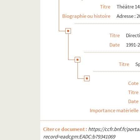
Titre
Théâtre 14
Biographie ou histoire
Adresse : 
Titre
Direc
Date
1991-
Titre
S
Cote
Titre
Date
Importance matérielle
Citer ce document :
https://ccfr.bnf.fr/por
record=eadcgm:EADC:b79341069