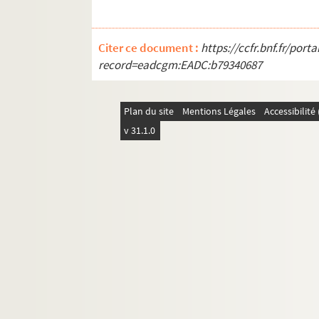
Citer ce document :
https://ccfr.bnf.fr/por
record=eadcgm:EADC:b79340687
Plan du site
Mentions Légales
Accessibilit
v 31.1.0