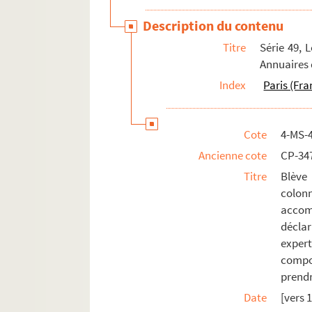
Description du contenu
Titre
Série 49, 
Annuaires
Index
Paris (Fra
Cote
4-MS-
Ancienne cote
CP-34
Titre
Blève
colon
accom
décla
exper
compo
prendr
Date
[vers 