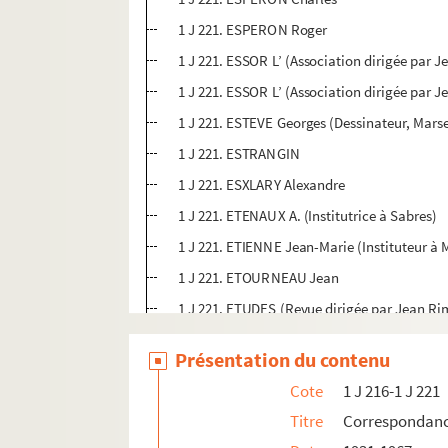
1 J 221. ESPERON Roger
1 J 221. ESSOR L’ (Association dirigée par 
1 J 221. ESSOR L’ (Association dirigée par 
1 J 221. ESTEVE Georges (Dessinateur, Marse
1 J 221. ESTRANGIN
1 J 221. ESXLARY Alexandre
1 J 221. ETENAUX A. (Institutrice à Sabres)
1 J 221. ETIENNE Jean-Marie (Instituteur à
1 J 221. ETOURNEAU Jean
1 J 221. ETUDES (Revue dirigée par Jean R
1 J 221. EUDEL Marie-Josée
Présentation du contenu
1 J 221. EVRARD-FIQUEMONT Jeanne
Cote
1 J 216-1 J 221
1 J 221. EX LIBRIS VERLAG AG (Zurich)
Titre
Correspondanc
1 J 221. EZO Jean