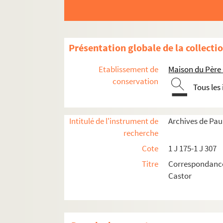
1 J 219. ÉDUCATION NATIONALE
1 J 220. EDUCATIONAL AUDIO VISUAL INC (J
1 J 220. EDUCATIONAL PRODUCTIONS LTD (D
Présentation globale de la collecti
1 J 220. EDUCATIONAL SUPPLY ASSOCIATIONS
Etablissement de
Maison du Père
1 J 220. EGGIMANN Loyse
conservation
Tous les
1 J 220. EISSENBRANDT Marcel
1 J 220. EKSTEIN
Intitulé de l'instrument de
Archives de Pau
1 J 220. ELIOT Annette
recherche
1 J 220. ELIROFF Luska
Cote
1 J 175-1 J 307
1 J 220. ELLENBERGER
Titre
Correspondance
1 J 220. ELLICOTT Odette
Castor
1 J 220. ELLIS Rilou Lebeau
1 J 220. ELOY
1 J 220. ELTCHANNOFF