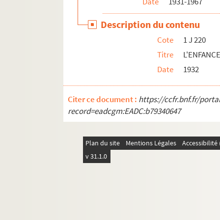
Date
1931-1967
1 J 222-1 J 226. Correspondance F
Description du contenu
1 J 227-1 J 234. Correspondance G
Cote
1 J 220
1 J 235-1 J 238. Correspondance H
Titre
L'ENFANCE
1 J 239-1 J 241. Correspondance I
Date
1932
1 J 241-1 J 243. Correspondance J
1 J 244-1 J 245. Correspondance K
Citer ce document :
https://ccfr.bnf.fr/por
1 J 246-1 J 254. Correspondance L
record=eadcgm:EADC:b79340647
1 J 255-1 J 265. Correspondance M
1 J 266-1 J 267. Correspondance N
Plan du site
Mentions Légales
Accessibilit
1 J 267-1 J 268. Correspondance O
v 31.1.0
1 J 269-1 J 276. Correspondance P
1 J 277. Correspondance Q
1 J 278-1 J 285. Correspondance R
1 J 286-1 J 293. Correspondance S