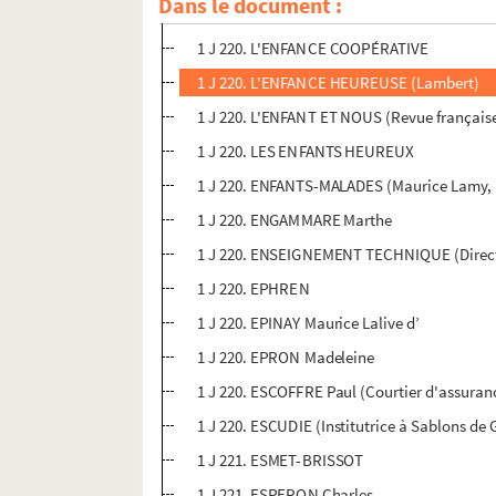
Dans le document :
1 J 220. ENFANCE (Revue de psychologie dir
1 J 220. L'ENFANCE COOPÉRATIVE
1 J 220. L'ENFANCE HEUREUSE (Lambert)
1 J 220. L'ENFANT ET NOUS (Revue française 
1 J 220. LES ENFANTS HEUREUX
1 J 220. ENFANTS-MALADES (Maurice Lamy, H
1 J 220. ENGAMMARE Marthe
1 J 220. ENSEIGNEMENT TECHNIQUE (Directi
1 J 220. EPHREN
1 J 220. EPINAY Maurice Lalive d’
1 J 220. EPRON Madeleine
1 J 220. ESCOFFRE Paul (Courtier d'assuranc
1 J 220. ESCUDIE (Institutrice à Sablons de 
1 J 221. ESMET-BRISSOT
1 J 221. ESPERON Charles