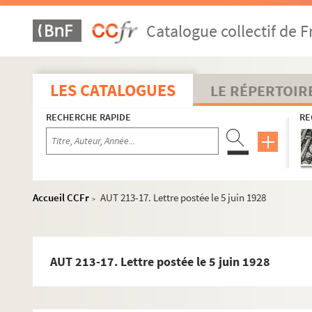
AUT 201. Lettre de Madame Jean Stern à un destinataire non i
Catalogue collectif de F
AUT 202. Lettre de Michel Zévaco à monsieur Passim
AUT 203. Copies manuscrites de deux lettres à Jean-Baptiste
AUT 204-1-AUT 204-20. 20 lettres de Robert Margerit à Raym
LES CATALOGUES
LE RÉPERTOIR
AUT 205-1-AUT 205-4. 4 lettres de Romain Rolland à Raymon
RECHERCHE RAPIDE
RE
AUT 206. Lettres tapuscrites de Raymond d'Etiveaud à Rob
AUT 207. Lettre de Louis Lefebvre à Raymond d'Etiveaud
AUT 209. Note ou Lettre de Franck Delage à un destinataire no
AUT 210. Photocopie d'une lettre de Paul Arrivière à Mme Céc
Accueil CCFr
AUT 213-17. Lettre postée le 5 juin 1928
>
AUT 211. Photocopie d'une lettre de Paul Arrivière à Mme Céc
AUT 212. Lettre d'Arsène d'Arsonval à un destinataire non iden
AUT 213. Courriers de Marcel Jouhandeau à Robert de Saint
AUT 213-17. Lettre postée le 5 juin 1928
AUT 231-1. Enveloppe vide
AUT 213-2. Lettre du 21 mars 1953