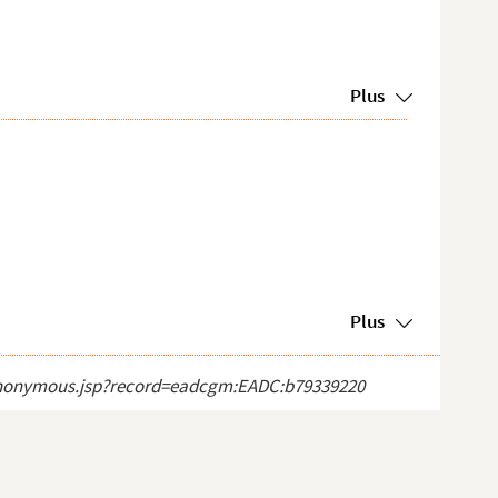
Plus
Plus
ct_anonymous.jsp?record=eadcgm:EADC:b79339220