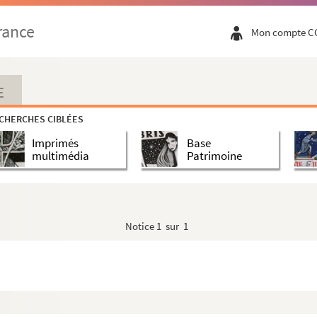
dentifié
rance
Mon compte C
 Dalesme de Louis-Nicolas Davout et Henry Tucker M...
ond d'Etiveaud
E
d d'Etiveaud
CHERCHES CIBLÉES
ert Margerit
Imprimés
Base
multimédia
Patrimoine
n identifié
ile Carnot
ile Carnot
Notice
1 sur 1
tifié
-Jean