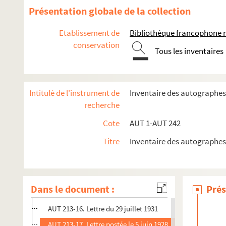
AUT 213-3. Lettre du 30 mai 1928
Présentation globale de la collection
AUT 213-4. Lettre du 2 août 1927
Etablissement de
Bibliothèque francophone 
AUT 213-5. Lettre du 26 octobre 1952
conservation
Tous les inventaires
AUT 213-6. Lettre du 11 juillet 1949
AUT 213-7. Enveloppe vide
AUT 213-8. Lettre non datée
Intitulé de l'instrument de
Inventaire des autographes
AUT 213-9. Lettre postée le 16 octobre 1928
recherche
AUT 213-10. Lettre postée le 11 juin 1928
Cote
AUT 1-AUT 242
AUT 213-11. Lettre postée le 10 décembre 1928
Titre
Inventaire des autographes
AUT 213-12. Lettre non datée
AUT 213-13. Lettre postée le 24 novembre 1928
AUT 213-14. Lettre non datée
Dans le document :
Prés
AUT 213-15. Lettre postée le 5 avril 1971
AUT 213-16. Lettre du 29 juillet 1931
AUT 213-17. Lettre postée le 5 juin 1928