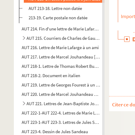
AUT 213-18. Lettre non datée
Import
213-19. Carte postale non datée
AUT 214. Fin d'une lettre de Marie Lafarge à un ami
AUT 215. Courriers de Charles de Gaulle à Claude Lecointe
AUT 216. Lettre de Marie Lafarge à un ami
AUT 217. Lettre de Marcel Jouhandeau [à Henry de Montherl
AUT 218-1. Lettre de Thomas Robert Bugeaud au capitaine L
AUT 218-2. Document en italien
AUT 219. Lettre de Georges Fourest à un destinataire non iden
AUT 220. Lettre de Marcel Jouhandeau à un destinataire non i
AUT 221. Lettres de Jean-Baptiste Jourdan
Citer ce d
AUT 222-1-AUT 222-4. Lettres de Marie Lafarge à des destinata
AUT 223-1-AUT 223-3. Lettres de Jules Sandeau à des destinat
AUT 223-4. Dessin de Jules Sandeau