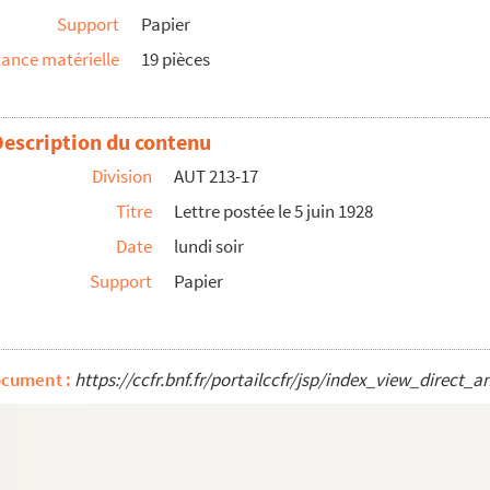
Support
Papier
ance matérielle
19 pièces
Description du contenu
Division
AUT 213-17
ant]
Titre
Lettre postée le 5 juin 1928
oydreau
Date
lundi soir
Support
Papier
tifié
dentifié
ocument :
https://ccfr.bnf.fr/portailccfr/jsp/index_view_dire
ires non identifiés
aires non identifiés