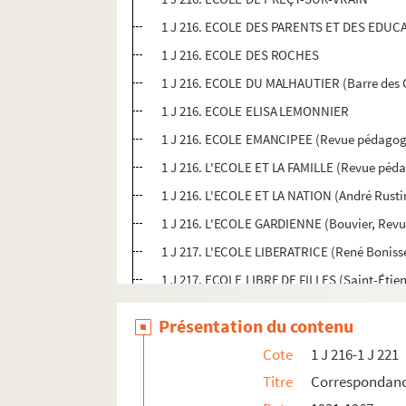
1 J 216. ECOLE DES PARENTS ET DES EDUCA
1 J 216. ECOLE DES ROCHES
1 J 216. ECOLE DU MALHAUTIER (Barre des 
1 J 216. ECOLE ELISA LEMONNIER
1 J 216. ECOLE EMANCIPEE (Revue pédagogiqu
1 J 216. L'ECOLE ET LA FAMILLE (Revue péda
1 J 216. L'ECOLE ET LA NATION (André Rusti
1 J 216. L'ECOLE GARDIENNE (Bouvier, Rev
1 J 217. L'ECOLE LIBERATRICE (René Bonissel
1 J 217. ECOLE LIBRE DE FILLES (Saint-Étie
1 J 217. ECOLE MATERNELLE « LA TERRASSE 
Présentation du contenu
1 J 217. ECOLE MATERNELLE DE BELAIR (Cha
Cote
1 J 216-1 J 221
1 J 217. ECOLE MATERNELLE DE CHALONN
Titre
Correspondanc
1 J 217. ECOLE MATERNELLE DE PEN-AR-CR