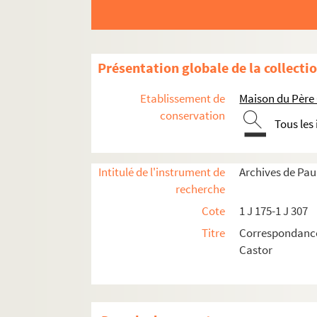
Présentation globale de la collecti
Etablissement de
Maison du Père
conservation
Tous les
Intitulé de l'instrument de
Archives de Pau
recherche
Cote
1 J 175-1 J 307
1 J 175-1 J 179. Correspondance A
Titre
Correspondance
1 J 180-1 J 192. Correspondance B
Castor
1 J 193-1 J 205. Correspondance C
1 J 206-1 J 215. Correspondance D
1 J 216-1 J 221. Correspondance E