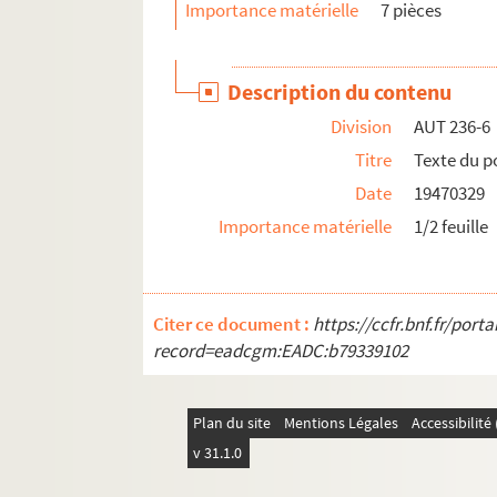
Importance matérielle
7 pièces
Description du contenu
Division
AUT 236-6
Titre
Texte du 
Date
19470329
Importance matérielle
1/2 feuille
Citer ce document :
https://ccfr.bnf.fr/por
record=eadcgm:EADC:b79339102
Plan du site
Mentions Légales
Accessibilit
v 31.1.0