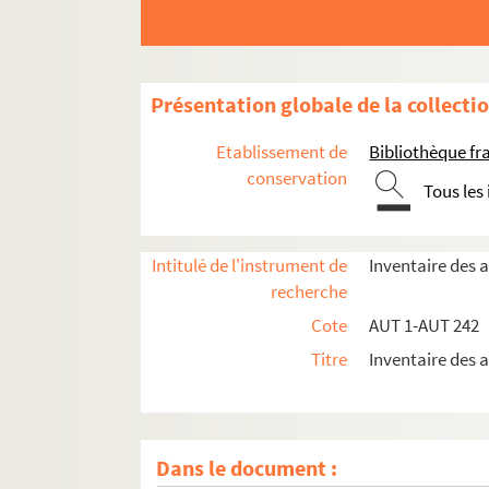
AUT 217. Lettre de Marcel Jouhandeau [à Henry
AUT 218-1. Lettre de Thomas Robert Bugeaud a
AUT 218-2. Document en italien
Présentation globale de la collecti
AUT 219. Lettre de Georges Fourest à un destinat
AUT 220. Lettre de Marcel Jouhandeau à un dest
Etablissement de
Bibliothèque f
AUT 221. Lettres de Jean-Baptiste Jourdan
conservation
Tous les
AUT 222-1-AUT 222-4. Lettres de Marie Lafarge à
AUT 223-1-AUT 223-3. Lettres de Jules Sandeau à
Intitulé de l'instrument de
Inventaire des
AUT 223-4. Dessin de Jules Sandeau
recherche
AUT 223-5. "Peupliers d'après nature", dessin
Cote
AUT 1-AUT 242
AUT 224. Lettres de Jérôme Tharaud et Jean T
Titre
Inventaire des
AUT 225. Lettre de Joseph Brugère à un destinat
AUT 226. Lettre de Marcelle Tinayre à un éditeu
AUT 227. Lettre de Maryse Bastié à Madame Cyri
Dans le document :
AUT 228. Lettre de Jean Guitton à un destinatair