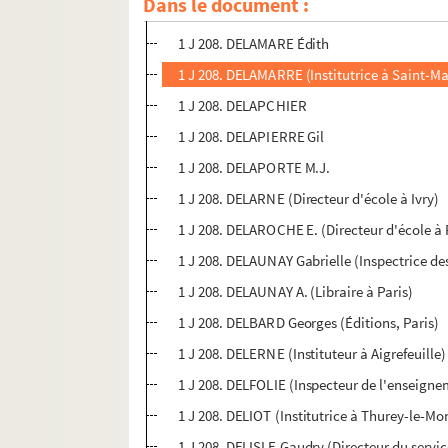
Dans le document :
1 J 208. DELALE (Inspectrice de l'enseigne
1 J 208. DELAMARE Édith
1 J 208. DELAMARRE (Institutrice à Saint-M
1 J 208. DELAPCHIER
1 J 208. DELAPIERRE Gil
1 J 208. DELAPORTE M.J.
1 J 208. DELARNE (Directeur d'école à Ivry)
1 J 208. DELAROCHE E. (Directeur d'école 
1 J 208. DELAUNAY Gabrielle (Inspectrice de
1 J 208. DELAUNAY A. (Libraire à Paris)
1 J 208. DELBARD Georges (Éditions, Paris)
1 J 208. DELERNE (Instituteur à Aigrefeuille)
1 J 208. DELFOLIE (Inspecteur de l'enseign
1 J 208. DELIOT (Institutrice à Thurey-le-Mo
1 J 208. DELISLE Gaudry (Directeur du servi