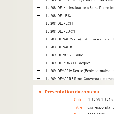
1 J 208. DELKI (Institutrice à Saint-Pierre-l
1 J 208. DELLE S.
1 J 208. DELPECH
1 J 208. DELPEUC'H
1 J 209. DELVAL Yvette (Institutrice à Escau
1 J 209. DELVAUX
1 J 209. DELVOLVE Laure
1 J 209. DELZONCLE Jacques
1 J 209. DEMARIA Denise (École normale d'in
1 J 209. DEMARRE René (Couverture-plombe
1 J 209. DEMOLY S. (Cours Pierre Termier, Ly
Présentation du contenu
1 J 209. DEMOULIN François
Cote
1 J 206-1 J 215
1 J 209. DENANTE (Ecole maternelle, Carpen
Titre
Correspondan
1 J 209. DENGLER Paul (Directeur du « Americ