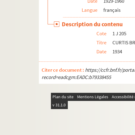
Date
1929-1960
Langue
français
Description du contenu
Cote
1 J 205
Titre
CURTIS B
Date
1934
Citer ce document :
https://ccfr.bnf.fr/por
record=eadcgm:EADC:b79338455
Plan du site
Mentions Légales
Accessibilit
v 31.1.0