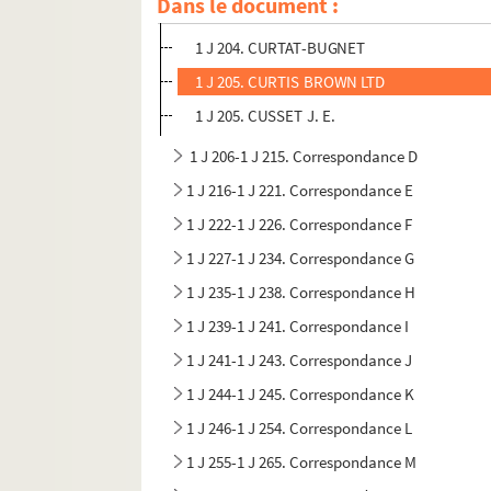
Dans le document :
1 J 205. CUNEO
1 J 204. CURTAT-BUGNET
1 J 205. CURTIS BROWN LTD
1 J 205. CUSSET J. E.
1 J 206-1 J 215. Correspondance D
1 J 216-1 J 221. Correspondance E
1 J 222-1 J 226. Correspondance F
1 J 227-1 J 234. Correspondance G
1 J 235-1 J 238. Correspondance H
1 J 239-1 J 241. Correspondance I
1 J 241-1 J 243. Correspondance J
1 J 244-1 J 245. Correspondance K
1 J 246-1 J 254. Correspondance L
1 J 255-1 J 265. Correspondance M