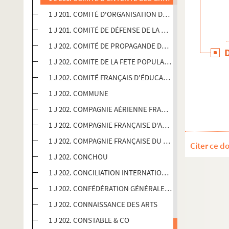
1 J 201. COMITÉ D'ORGANISATION DE LA "FÊTE DE LA 
1 J 201. COMITÉ DE DÉFENSE DE LA PRESSE ET DE LA 
1 J 202. COMITÉ DE PROPAGANDE DU JOUET DE FABRIC
1 J 202. COMITE DE LA FETE POPULAIRE DU 1er MAI 19
1 J 202. COMITÉ FRANÇAIS D'ÉDUCATION ET D'ASSISTA
1 J 202. COMMUNE
1 J 202. COMPAGNIE AÉRIENNE FRANÇAISE
1 J 202. COMPAGNIE FRANÇAISE D'AUDIOLOGIE
1 J 202. COMPAGNIE FRANÇAISE DU JOUET ÉDUCATIF
Citer ce d
1 J 202. CONCHOU
1 J 202. CONCILIATION INTERNATIONALE
1 J 202. CONFÉDÉRATION GÉNÉRALE DES OEUVRES LAÏQUES
1 J 202. CONNAISSANCE DES ARTS
1 J 202. CONSTABLE & CO