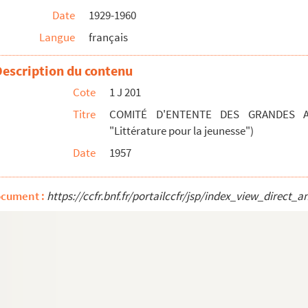
Date
1929-1960
BRETAGNE" A CONCARNEAU
Langue
français
LITTÉRATURE POUR LA JEUNESSE
ATION FRANÇAISE
Description du contenu
58 à DOUARNENEZ
Cote
1 J 201
NCE DE L'ENFANCE DÉFICIENTE
Titre
COMITÉ D'ENTENTE DES GRANDES AS
"Littérature pour la jeunesse")
Date
1957
ocument :
https://ccfr.bnf.fr/portailccfr/jsp/index_view_dire
 (Ligue française de l'enseignement)