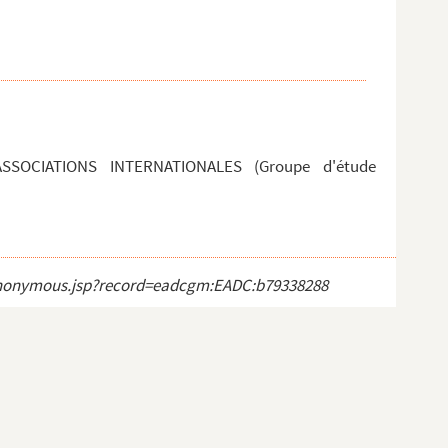
SOCIATIONS INTERNATIONALES (Groupe d'étude
ct_anonymous.jsp?record=eadcgm:EADC:b79338288