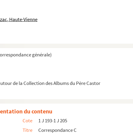
uzac, Haute-Vienne
ycée de jeunes filles de Pau)
Correspondance générale)
ons Jean Jaurès à Levallois-Perret)
tour de la Collection des Albums du Père Castor
entation du contenu
 (Isère)
Cote
1 J 193-1 J 205
ISES POUR LA PAIX PAR L'ÉDUCATION
Titre
Correspondance C
NTERNATIONALES (Groupe d'étude "Littérature pour la jeune...