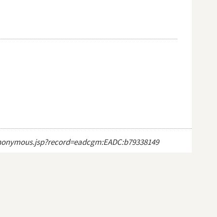
ct_anonymous.jsp?record=eadcgm:EADC:b79338149