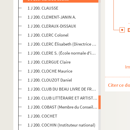
1 J 200. CLAUSSE
1 J 200. CLEMENT-JANIN A.
1 J 200. CLERAUX-DISSAUX
1 J 200. CLERC Colonel
1 J 200. CLERC Élisabeth (Directrice de la bibliothèque e
1 J 200. CLERE S. (École normale d'institutrices à Mont-
1 J 200. CLERGUE Claire
Im
1 J 200. CLOCHE Maurice
1 J 200. CLOUZOT Daniel
Citer ce d
1 J 200. CLUB DU BEAU LIVRE DE FRANCE (Yves Petit-Duta
1 J 200. CLUB LITTÉRAIRE ET ARTISTIQUE DE FRANCE (P. 
1 J 200. COBAST (Membre du Conseil Supérieur de l'ense
1 J 200. COCHET
1 J 200. COCHIN (Instituteur national)