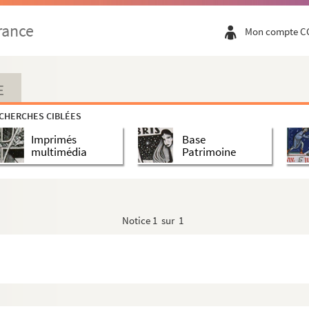
e l'enseignement primaire)
rance
Mon compte C
, Paris)
E
CHERCHES CIBLÉES
Imprimés
Base
ean d'Arlanc)
multimédia
Patrimoine
Notice
1 sur 1