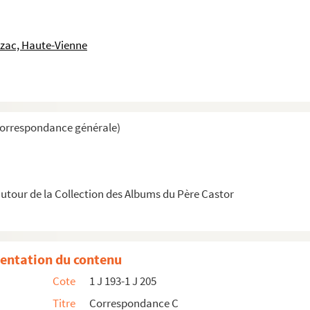
uzac, Haute-Vienne
Polonaise de Paris)
Correspondance générale)
tour de la Collection des Albums du Père Castor
entation du contenu
Cote
1 J 193-1 J 205
Titre
Correspondance C