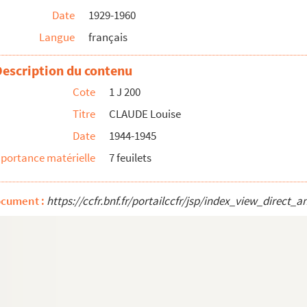
Date
1929-1960
Langue
français
Description du contenu
Cote
1 J 200
nfantine de Lausanne)
Titre
CLAUDE Louise
de-Marsan)
Date
1944-1945
portance matérielle
7 feuilets
ocument :
https://ccfr.bnf.fr/portailccfr/jsp/index_view_dire
illis)
Belot)
ignement du 1er degré)