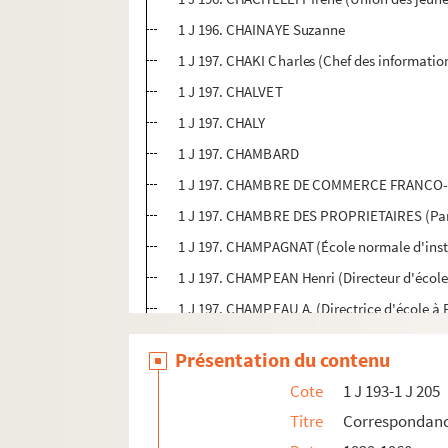
1 J 196. CHAINAYE Suzanne
1 J 197. CHAKI Charles (Chef des informatio
1 J 197. CHALVET
1 J 197. CHALY
1 J 197. CHAMBARD
1 J 197. CHAMBRE DE COMMERCE FRANCO
1 J 197. CHAMBRE DES PROPRIETAIRES (Par
1 J 197. CHAMPAGNAT (École normale d'inst
1 J 197. CHAMPEAN Henri (Directeur d'école
1 J 197. CHAMPEAU A. (Directrice d'école à 
1 J 197. CHAMPEAU Henri (Directeur d'école
Présentation du contenu
1 J 197. CHAMPION
Cote
1 J 193-1 J 205
1 J 197. CHAMPLY
Titre
Correspondan
1 J 197. CHANCE Edgar