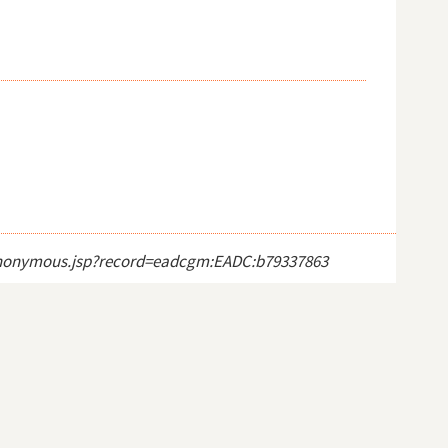
ct_anonymous.jsp?record=eadcgm:EADC:b79337863