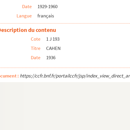
Date
1929-1960
, rédacteur en chef des Francs-Jeux)
Langue
français
Description du contenu
Cote
1 J 193
Titre
CAHEN
Date
1936
ocument :
https://ccfr.bnf.fr/portailccfr/jsp/index_view_dire