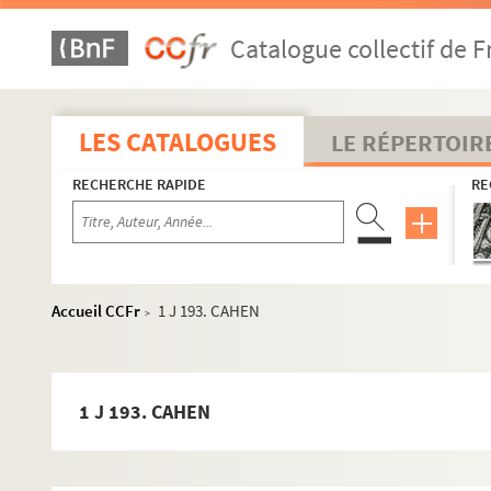
Catalogue collectif de F
LES CATALOGUES
LE RÉPERTOIR
RECHERCHE RAPIDE
RE
Accueil CCFr
1 J 193. CAHEN
>
1 J 193. CAHEN
1 J 175-1 J 179. Correspondance A