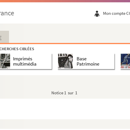
rance
Mon compte C
E
CHERCHES CIBLÉES
Imprimés
Base
multimédia
Patrimoine
Notice
1 sur 1