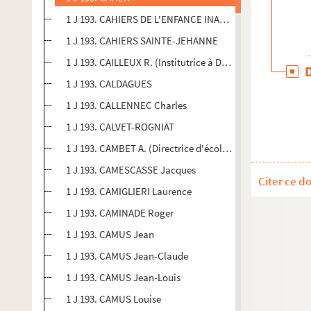
1 J 193. CAHIERS DE L'ENFANCE INADAPTÉE (Pierre Ménard
1 J 193. CAHIERS SAINTE-JEHANNE
1 J 193. CAILLEUX R. (Institutrice à Dijon)
1 J 193. CALDAGUES
1 J 193. CALLENNEC Charles
1 J 193. CALVET-ROGNIAT
1 J 193. CAMBET A. (Directrice d'école en Haute-Savoie)
1 J 193. CAMESCASSE Jacques
Citer ce d
1 J 193. CAMIGLIERI Laurence
1 J 193. CAMINADE Roger
1 J 193. CAMUS Jean
1 J 193. CAMUS Jean-Claude
1 J 193. CAMUS Jean-Louis
1 J 193. CAMUS Louise