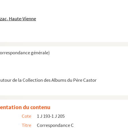
uzac, Haute-Vienne
Correspondance générale)
ALE
ATION PHYSIQUE (Ministère de la santé publique)
xes de l’école normale d’institutrices de Tunis)
tour de la Collection des Albums du Père Castor
entation du contenu
Cote
1 J 193-1 J 205
Titre
Correspondance C