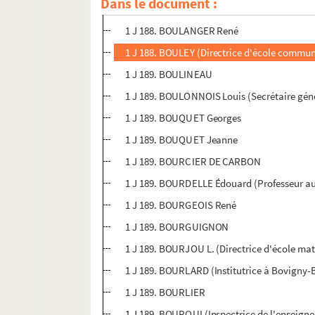
Dans le document :
1 J 188. BOUJU Hélène (Darnétal)
1 J 188. BOULANGER René
1 J 188. BOULEY (Directrice d'école commun
1 J 189. BOULINEAU
1 J 189. BOULONNOIS Louis (Secrétaire géné
1 J 189. BOUQUET Georges
1 J 189. BOUQUET Jeanne
1 J 189. BOURCIER DE CARBON
1 J 189. BOURDELLE Édouard (Professeur au
1 J 189. BOURGEOIS René
1 J 189. BOURGUIGNON
1 J 189. BOURJOU L. (Directrice d'école ma
1 J 189. BOURLARD (Institutrice à Bovigny-B
1 J 189. BOURLIER
1 J 189. BOURQUI (Inspectrice de l'enseigne