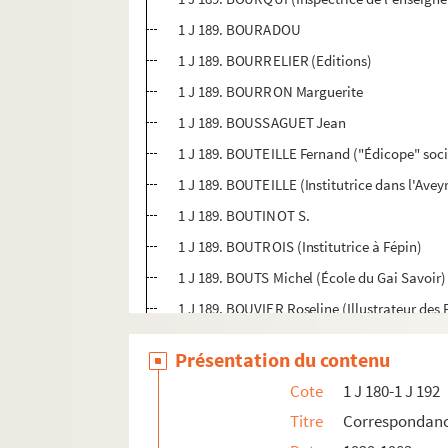
1 J 189. BOURADOU
1 J 189. BOURRELIER (Editions)
1 J 189. BOURRON Marguerite
1 J 189. BOUSSAGUET Jean
1 J 189. BOUTEILLE Fernand ("Édicope" socié
1 J 189. BOUTEILLE (Institutrice dans l'Avey
1 J 189. BOUTINOT S.
1 J 189. BOUTROIS (Institutrice à Fépin)
1 J 189. BOUTS Michel (École du Gai Savoir)
1 J 189. BOUVIER Roseline (Illustrateur des 
1 J 189. BOUVIER O'COTTEREAU (député de
Présentation du contenu
1 J 189. BOYAULT (Secrétaire de la Mairie 
Cote
1 J 180-1 J 192
1 J 189. BOZON André
Titre
Correspondan
1 J 190. BRABANT Simone