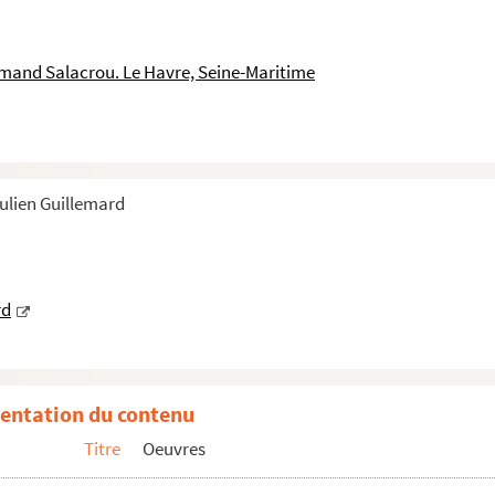
mand Salacrou. Le Havre, Seine-Maritime
Julien Guillemard
rd
entation du contenu
Titre
Oeuvres
n acte, 1930-1960