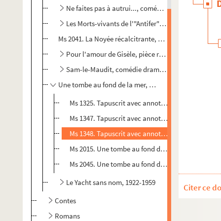
Ne faites pas à autrui..., comédie dramatique en 3 
Les Morts-vivants de l'"Antifer", pièce radiophoniq
Ms 2041. La Noyée récalcitrante, comédie-farce en un
Pour l'amour de Gisèle, pièce radiophonique comiq
Sam-le-Maudit, comédie dramatique en 3 actes, 1
Une tombe au fond de la mer, pièce radiophonique en
Ms 1325. Tapuscrit avec annotations manuscrites
Ms 1347. Tapuscrit avec annotations manuscrites d
Ms 1348. Tapuscrit avec annotations de l'auteur
Ms 2015. Une tombe au fond de la mer, synopsis : 
Ms 2045. Une tombe au fond de la mer : tapuscrit
Le Yacht sans nom, 1922-1959
Citer ce d
Contes
Romans