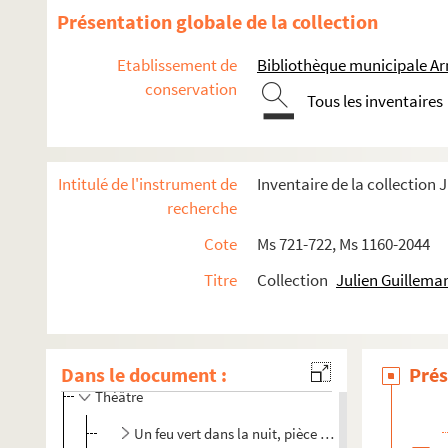
Présentation globale de la collection
Etablissement de
Bibliothèque municipale Ar
conservation
Tous les inventaires
Intitulé de l'instrument de
Inventaire de la collection 
recherche
Cote
Ms 721-722, Ms 1160-2044
Titre
Collection
Julien Guillema
Oeuvres
Récits autobiographiques
Dans le document :
Prés
Théâtre
Un feu vert dans la nuit, pièce radiophonique en u