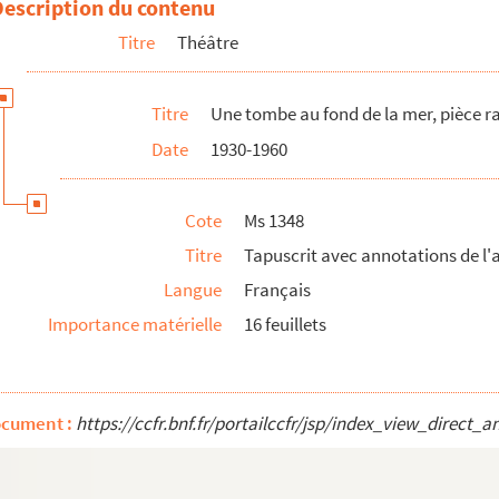
Description du contenu
actes, 1939-1942
Titre
Théâtre
ue en quatre parties, 1931
 acte : tapuscrit avec signature autographe
Titre
Une tombe au fond de la mer, pièce r
ue en un acte, 1930-1960
Date
1930-1960
943
 un acte, 1930-1960
Cote
Ms 1348
Titre
Tapuscrit avec annotations de l'
e l'auteur et truffé avec un "plan synoptique d'un film"
Langue
Français
Importance matérielle
16 feuillets
tapuscrit avec annotations manuscrites de l'auteur
ocument :
https://ccfr.bnf.fr/portailccfr/jsp/index_view_dire