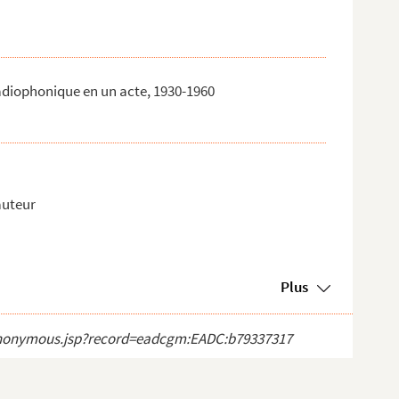
adiophonique en un acte, 1930-1960
auteur
Plus
ct_anonymous.jsp?record=eadcgm:EADC:b79337317