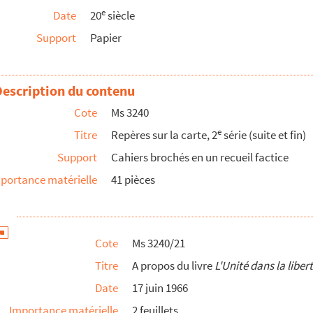
e
Date
20
siècle
Support
Papier
onseigneur Jean Rodhain, fondateur du Secours Catholique
d
an Nocher
Description du contenu
atholique à Paul Caillaud
Cote
Ms 3240
 à Paul Caillaud
e
Titre
Repères sur la carte, 2
série (suite et fin)
Support
Cahiers brochés en un recueil factice
aleuse Vérité
: Références supplémentaires
portance matérielle
41 pièces
e Danielou
Scandaleuse vérité
ours Catholique
Cote
Ms 3240/21
", par Henri Fesquet
Titre
A propos du livre
L'Unité dans la liber
me Caillaud
Date
17 juin 1966
pelet, évêque de Nantes à Paul Caillaud
Importance matérielle
2 feuillets