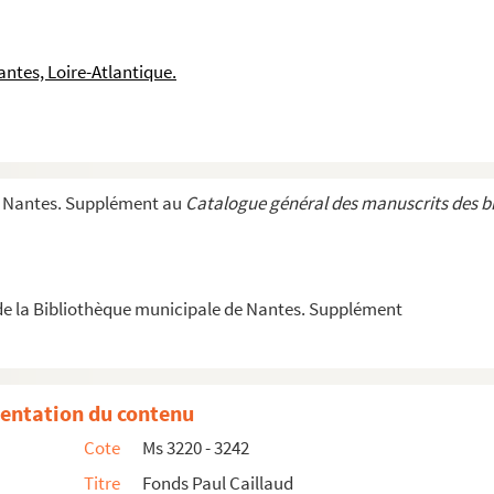
ntes, Loire-Atlantique.
de l'Univers
e Nantes. Supplément au
Catalogue général des manuscrits des b
c Pottecher sur une enquête de "Faim et Soif" : la peine d...
e la Bibliothèque municipale de Nantes. Supplément
entation du contenu
l'ordre des Frères Prêcheurs
Cote
Ms 3220 - 3242
 dans la Liberté
Titre
Fonds Paul Caillaud
 Monseigneur le Cardinal Bea