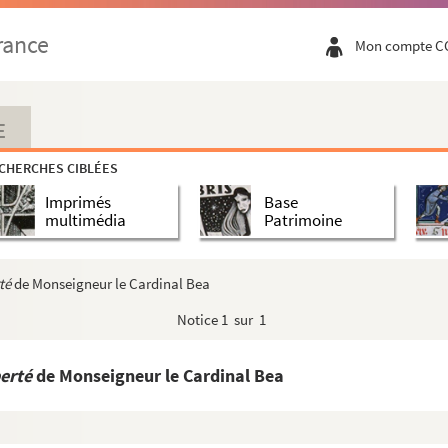
rance
Mon compte C
able
: contrat, correspondance
mprimés
ation, correspondance, à propos de Jules Verne, divers
E
CHERCHES CIBLÉES
ies, chansons, théâtre
Imprimés
Base
 la duchesse Anne à Jean Marie Poupart
multimédia
Patrimoine
té
de Monseigneur le Cardinal Bea
Notice
1 sur 1
berté
de Monseigneur le Cardinal Bea