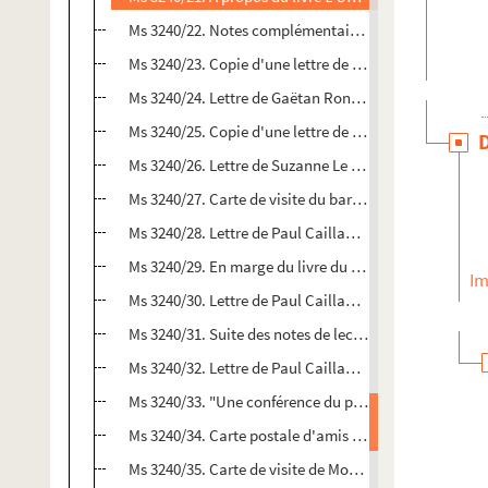
Ms 3240/22. Notes complémentaires
Ms 3240/23. Copie d'une lettre de Paul Caillaud à M
Ms 3240/24. Lettre de Gaëtan Rondeau à Paul Caillau
Ms 3240/25. Copie d'une lettre de Paul Caillaud à Je
Ms 3240/26. Lettre de Suzanne Le Bègue, du Secours C
Ms 3240/27. Carte de visite du baron Armel de Wismes
Ms 3240/28. Lettre de Paul Caillaud au père Belaud
Ms 3240/29. En marge du livre du père Danielou
Scand
Im
Ms 3240/30. Lettre de Paul Caillaud au père Danielou
Ms 3240/31. Suite des notes de lecture du livre du pèr
Ms 3240/32. Lettre de Paul Caillaud à Sidoine, du Sec
Ms 3240/33. "Une conférence du pasteur Marc Boegner
Ms 3240/34. Carte postale d'amis à Monsieur et Mada
Ms 3240/35. Carte de visite de Monseigneur Jean Ville