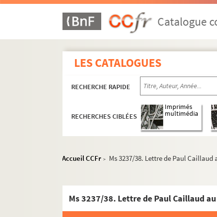
Ms 3232. Livre de bord du poste centra
Catalogue co
Ms 3233. Oeuvres poétiques, locutions na
Ms 3234. Paul Caillaud et Alfred Renoux.
Ms 3235. Oeuvres d'Alfred Renoux : corr
LES CATALOGUES
Ms 3236. De la duchesse Anne à Elisa merc
RECHERCHE RAPIDE
e
Ms 3237. Repères sur la carte, 2
série
I. Recherches sur les origines du Chri
Imprimés
multimédia
RECHERCHES CIBLÉES
II. Croire
III. Elévation
IV. Lettre à l'abbé Georges de Nantes
Accueil CCFr
Ms 3237/38. Lettre de Paul Caillaud
>
V. Avec Fred Renew, gardien de la cage
VI. Quelques méditations
Ms 3237/38. Lettre de Paul Caillaud a
Ms 3237/20. Elévation
Ms 3237/21. Remarques