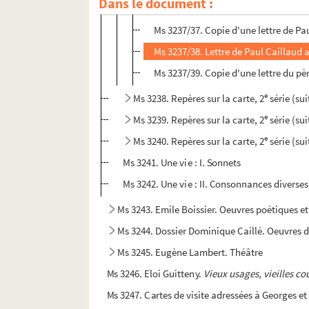
Dans le document :
Ms 3237/36. Copie d'une lettre de P
Ms 3237/37. Copie d'une lettre de P
Ms 3237/38. Lettre de Paul Caillaud
Ms 3237/39. Copie d'une lettre du pè
e
Ms 3238. Repères sur la carte, 2
série (sui
e
Ms 3239. Repères sur la carte, 2
série (su
e
Ms 3240. Repères sur la carte, 2
série (sui
Ms 3241. Une vie : I. Sonnets
Ms 3242. Une vie : II. Consonnances diverses
Ms 3243. Emile Boissier. Oeuvres poétiques e
Ms 3244. Dossier Dominique Caillé. Oeuvres 
Ms 3245. Eugène Lambert. Théâtre
Ms 3246. Eloi Guitteny.
Vieux usages, vieilles c
Ms 3247. Cartes de visite adressées à Georges 