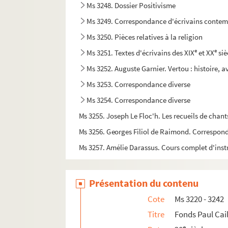
Ms 3248. Dossier Positivisme
Ms 3249. Correspondance d'écrivains conte
Ms 3250. Pièces relatives à la religion
e
e
Ms 3251. Textes d'écrivains des XIX
et XX
siè
Ms 3252. Auguste Garnier. Vertou : histoire, av
Ms 3253. Correspondance diverse
Ms 3254. Correspondance diverse
Ms 3255. Joseph Le Floc'h. Les recueils de cha
Ms 3256. Georges Filiol de Raimond. Correspon
Ms 3257. Amélie Darassus. Cours complet d'inst
Ms 3258. Lettres du docteur Ange Guépin à sa s
Ms 3259. Lettre de Jacques Fauvet à Marie-Anni
Présentation du contenu
Ms 3260. Dossier Charles Loyson : copies dive
Cote
Ms 3220 - 3242
Ms 3261. Textes historiques divers
Titre
Fonds Paul Cai
Ms 3262. Copies de pièces relatives à Bonave
e