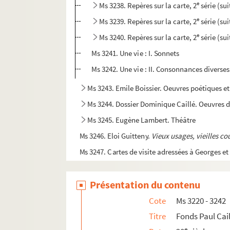
e
Ms 3238. Repères sur la carte, 2
série (sui
e
Ms 3239. Repères sur la carte, 2
série (su
e
Ms 3240. Repères sur la carte, 2
série (sui
Ms 3241. Une vie : I. Sonnets
Ms 3242. Une vie : II. Consonnances diverses
Ms 3243. Emile Boissier. Oeuvres poétiques e
Ms 3244. Dossier Dominique Caillé. Oeuvres 
Ms 3245. Eugène Lambert. Théâtre
Ms 3246. Eloi Guitteny.
Vieux usages, vieilles c
Ms 3247. Cartes de visite adressées à Georges 
Ms 3248. Dossier Positivisme
Présentation du contenu
Ms 3249. Correspondance d'écrivains conte
Ms 3250. Pièces relatives à la religion
Cote
Ms 3220 - 3242
e
e
Ms 3251. Textes d'écrivains des XIX
Titre
Fonds Paul Cai
et XX
siè
e