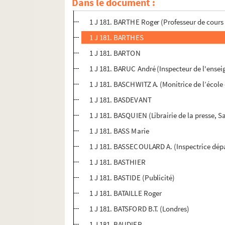
Dans le document :
1 J 181. BARTET
1 J 181. BARTHE Roger (Professeur de cours
1 J 181. BARTHES
1 J 181. BARTON
1 J 181. BARUC André (Inspecteur de l'ense
1 J 181. BASCHWITZ A. (Monitrice de l’école 
1 J 181. BASDEVANT
1 J 181. BASQUIEN (Librairie de la presse, S
1 J 181. BASS Marie
1 J 181. BASSECOULARD A. (Inspectrice dép
1 J 181. BASTHIER
1 J 181. BASTIDE (Publicité)
1 J 181. BATAILLE Roger
1 J 181. BATSFORD B.T. (Londres)
1 J 181. BAUDIER