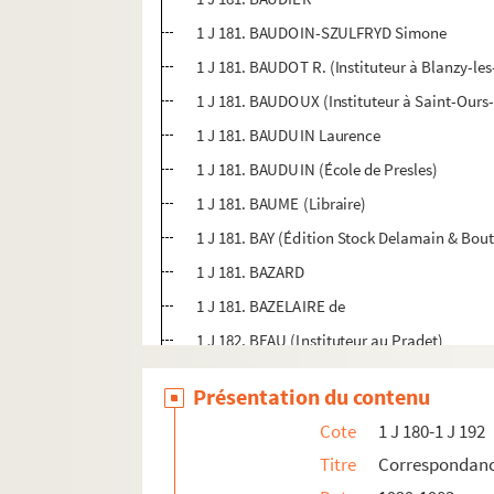
1 J 181. BAUDOIN-SZULFRYD Simone
1 J 181. BAUDOT R. (Instituteur à Blanzy-le
1 J 181. BAUDOUX (Instituteur à Saint-Ours
1 J 181. BAUDUIN Laurence
1 J 181. BAUDUIN (École de Presles)
1 J 181. BAUME (Libraire)
1 J 181. BAY (Édition Stock Delamain & Bout
1 J 181. BAZARD
1 J 181. BAZELAIRE de
1 J 182. BEAU (Instituteur au Pradet)
1 J 182. BEAUDELOT
Présentation du contenu
1 J 182. BEAUGIRON Solange
Cote
1 J 180-1 J 192
1 J 182. BEAUQUENEY (Instituteur à la Plain
Titre
Correspondan
1 J 182. BEAURAMIER (Directrice d'école mat