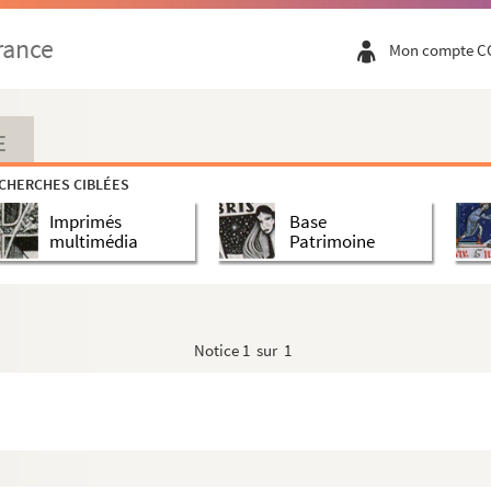
rance
Mon compte C
E
CHERCHES CIBLÉES
Imprimés
Base
multimédia
Patrimoine
Notice
1 sur 1