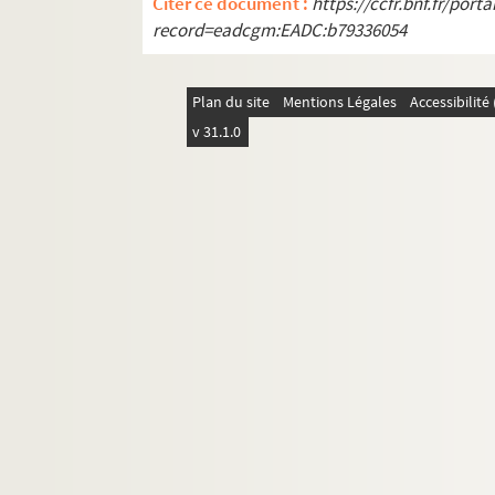
Citer ce document :
https://ccfr.bnf.fr/por
record=eadcgm:EADC:b79336054
Plan du site
Mentions Légales
Accessibilit
v 31.1.0