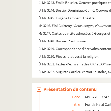
Ms 3243. Emile Boissier. Oeuvres poétiques e
Ms 3244. Dossier Dominique Caillé. Oeuvres 
Ms 3245. Eugène Lambert. Théâtre
Ms 3246. Eloi Guitteny.
Vieux usages, vieilles c
Ms 3247. Cartes de visite adressées à Georges 
Ms 3248. Dossier Positivisme
Ms 3249. Correspondance d'écrivains conte
Ms 3250. Pièces relatives à la religion
e
e
Ms 3251. Textes d'écrivains des XIX
et XX
siè
Ms 3252. Auguste Garnier. Vertou : histoire, av
Ms 3253. Correspondance diverse
Ms 3254. Correspondance diverse
Présentation du contenu
Ms 3255. Joseph Le Floc'h. Les recueils de cha
Cote
Ms 3220 - 3242
Ms 3256. Georges Filiol de Raimond. Correspon
Titre
Fonds Paul Cai
Ms 3257. Amélie Darassus. Cours complet d'inst
e