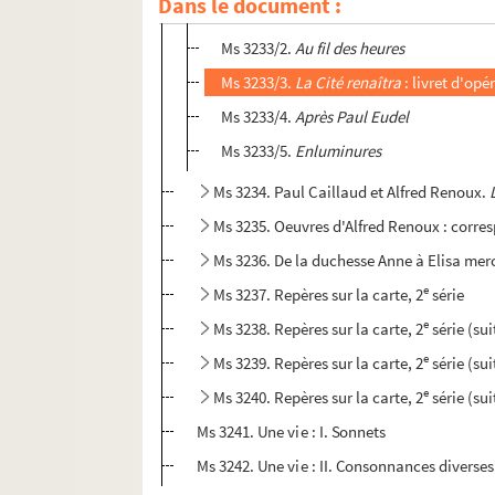
Dans le document :
Ms 3233/1.
Partout... et ailleurs
Ms 3233/2.
Au fil des heures
Ms 3233/3.
La Cité renaîtra
: livret d'op
Ms 3233/4.
Après Paul Eudel
Ms 3233/5.
Enluminures
Ms 3234. Paul Caillaud et Alfred Renoux.
Ms 3235. Oeuvres d'Alfred Renoux : corr
Ms 3236. De la duchesse Anne à Elisa merc
e
Ms 3237. Repères sur la carte, 2
série
e
Ms 3238. Repères sur la carte, 2
série (sui
e
Ms 3239. Repères sur la carte, 2
série (su
e
Ms 3240. Repères sur la carte, 2
série (sui
Ms 3241. Une vie : I. Sonnets
Ms 3242. Une vie : II. Consonnances diverses