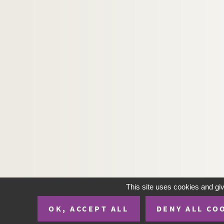
Ms 3396. Bernard Roy.
Occasions
Ms 3397. Bernard Roy.
Phû ou La Sagesse du So
Ms 3398. Bernard Roy.
Pour l'amour de Marie
(s
Ms 3399. Bernard Roy et Charles Oulmont.
Re
This site uses cookies and gi
OK, ACCEPT ALL
DENY ALL CO