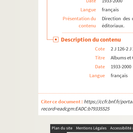
Date
1933-2000
Langue
français
Présentation du
Direction des 
contenu
éditoriaux.
Description du contenu
Cote
2 J 126-2 J
Titre
Albums et
Date
1933-2000
Langue
français
Citer ce document :
https://ccfr.bnf.fr/por
record=eadcgm:EADC:b79335525
Plan du site
Mentions Légales
Accessibilit