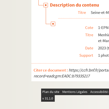
Description du contenu
Titre
Seine-et-
Cote
1-EPN
Titre
Menhir
et-Mar
Date
2023 (
Support
1 phot
Citer ce document :
https://ccfr.bnf.fr/por
record=eadcgm:EADC:b79335217
Plan du site
Mentions Légales
Accessibilit
v 31.1.0