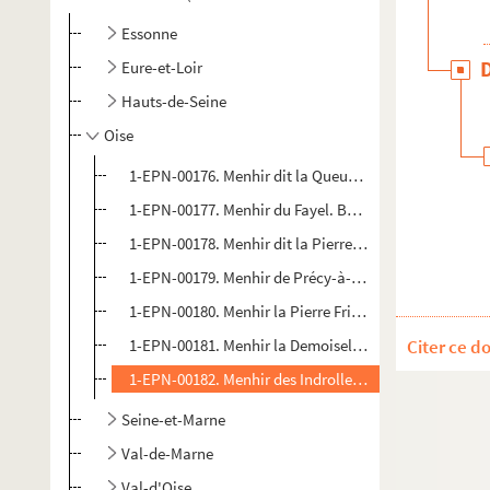
Essonne
Eure-et-Loir
Hauts-de-Seine
Oise
1-EPN-00176. Menhir dit la Queue de Gargantua. Bores
1-EPN-00177. Menhir du Fayel. Boubiers, Oise (60). 12
1-EPN-00178. Menhir dit la Pierre Fritte. Lavilletertre,
1-EPN-00179. Menhir de Précy-à-Mont. Marolles, Oise 
1-EPN-00180. Menhir la Pierre Frite. Neuville-Bosc, Oi
1-EPN-00181. Menhir la Demoiselle de Rhuis. Rhuis, O
Citer ce d
1-EPN-00182. Menhir des Indrolles. Senlis, Oise (60).
Seine-et-Marne
Val-de-Marne
Val-d'Oise