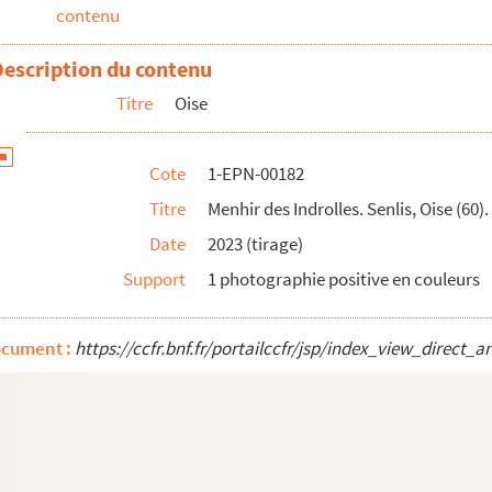
contenu
Description du contenu
Titre
Oise
Cote
1-EPN-00182
t, Oise (60). 25 octobre 2011
Titre
Menhir des Indrolles. Senlis, Oise (60
 octobre 2011
Date
2023 (tirage)
 Oise (60).17 octobre 2011
Support
1 photographie positive en couleurs
(60). 25 octobre 2011
se (60). 12 octobre 2011
ise (60). 27 septembre 2011
ocument :
https://ccfr.bnf.fr/portailccfr/jsp/index_view_dire
 25 septembre 2011