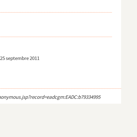
). 25 septembre 2011
ct_anonymous.jsp?record=eadcgm:EADC:b79334995