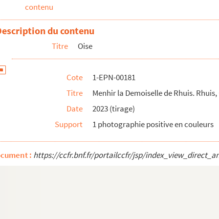
contenu
Description du contenu
Titre
Oise
Cote
1-EPN-00181
t, Oise (60). 25 octobre 2011
Titre
Menhir la Demoiselle de Rhuis. Rhuis,
 octobre 2011
Date
2023 (tirage)
 Oise (60).17 octobre 2011
Support
1 photographie positive en couleurs
(60). 25 octobre 2011
se (60). 12 octobre 2011
ise (60). 27 septembre 2011
ocument :
https://ccfr.bnf.fr/portailccfr/jsp/index_view_dire
 25 septembre 2011