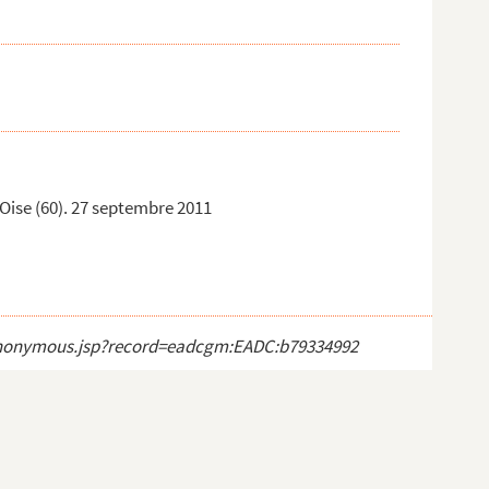
 Oise (60). 27 septembre 2011
ct_anonymous.jsp?record=eadcgm:EADC:b79334992