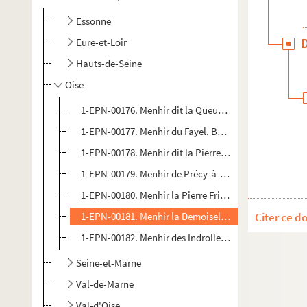
Essonne
Eure-et-Loir
Hauts-de-Seine
Oise
1-EPN-00176. Menhir dit la Queue de Gargantua. Bores
1-EPN-00177. Menhir du Fayel. Boubiers, Oise (60). 12
1-EPN-00178. Menhir dit la Pierre Fritte. Lavilletertre,
1-EPN-00179. Menhir de Précy-à-Mont. Marolles, Oise 
1-EPN-00180. Menhir la Pierre Frite. Neuville-Bosc, Oi
1-EPN-00181. Menhir la Demoiselle de Rhuis. Rhuis, O
Citer ce d
1-EPN-00182. Menhir des Indrolles. Senlis, Oise (60).
Seine-et-Marne
Val-de-Marne
Val-d'Oise