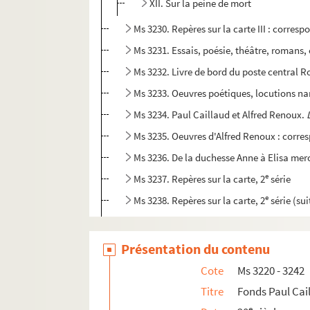
XII. Sur la peine de mort
Ms 3230. Repères sur la carte III : corres
Ms 3231. Essais, poésie, théâtre, romans,
Ms 3232. Livre de bord du poste centra
Ms 3233. Oeuvres poétiques, locutions na
Ms 3234. Paul Caillaud et Alfred Renoux.
Ms 3235. Oeuvres d'Alfred Renoux : corr
Ms 3236. De la duchesse Anne à Elisa merc
e
Ms 3237. Repères sur la carte, 2
série
e
Ms 3238. Repères sur la carte, 2
série (sui
e
Ms 3239. Repères sur la carte, 2
série (su
e
Ms 3240. Repères sur la carte, 2
série (sui
Présentation du contenu
Ms 3241. Une vie : I. Sonnets
Cote
Ms 3220 - 3242
Ms 3242. Une vie : II. Consonnances diverses
Titre
Fonds Paul Cai
e