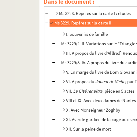
Dans le document :
Ms 3227.
En lisant les journaux... avec J
Ms 3228. Repères sur la carte I : études
Ms 3229. Repères sur la carte II
I. Souvenirs de famille
Ms 3229/4. II. Variations sur le "Triangle
III. A propos du livre d'A[lfred] Renou
Ms 3229/8. IV. A propos du livre du cardi
V. En marge du livre de Dom Giovanni
VI. A propos du
Joueur de Vielle
, par 
VII.
La Cité renaîtra
, pièce en 5 actes
VIII et IX. Avec deux dames de Nantes
X. Avec Monseigneur Zoghby
XI. Avec le gardien de la cage aux se
XII. Sur la peine de mort