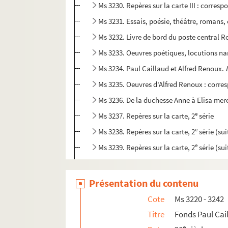
Ms 3230. Repères sur la carte III : corres
Ms 3231. Essais, poésie, théâtre, romans,
Ms 3232. Livre de bord du poste centra
Ms 3233. Oeuvres poétiques, locutions na
Ms 3234. Paul Caillaud et Alfred Renoux.
Ms 3235. Oeuvres d'Alfred Renoux : corr
Ms 3236. De la duchesse Anne à Elisa merc
e
Ms 3237. Repères sur la carte, 2
série
e
Ms 3238. Repères sur la carte, 2
série (sui
e
Ms 3239. Repères sur la carte, 2
série (su
e
Ms 3240. Repères sur la carte, 2
série (sui
Ms 3241. Une vie : I. Sonnets
Présentation du contenu
Ms 3242. Une vie : II. Consonnances diverses
Cote
Ms 3220 - 3242
Ms 3243. Emile Boissier. Oeuvres poétiques e
Titre
Fonds Paul Cai
e