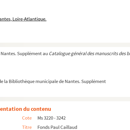
eviève Dartois
an Rostand
ntes, Loire-Atlantique.
nisatrice du débat consacré aux "Confessions des trois mèr...
e Nantes. Supplément au
Catalogue général des manuscrits des b
 Dubreil, curé de la basilique Saint-Nicolas
e la Bibliothèque municipale de Nantes. Supplément
aurice Vernet, de Paris
erté : note complémentaire
 de Nantes à Paul Caillaud
entation du contenu
Cote
Ms 3220 - 3242
Titre
Fonds Paul Caillaud
oc