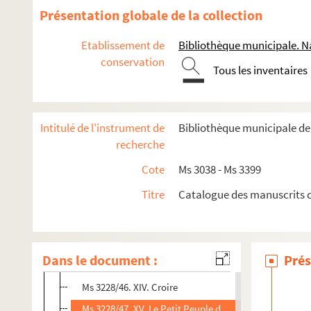
Ms 3228/31. Copie d'une lettre de Paul Caillaud à Gen
Présentation globale de la collection
Ms 3228/32. Copie d'une lettre de Paul Caillaud à Je
Etablissement de
Bibliothèque municipale. Na
Ms 3228/33. X. En marge
conservation
Tous les inventaires
Ms 3228/34. Notules : faits divers
Ms 3228/35. Copie de lettres de Paul Caillaud à l'orga
Ms 3228/36. XI. Elévation
Intitulé de l'instrument de
Bibliothèque municipale d
Ms 3228/37. Lettre de Paul Caillaud au chanoine Henri
recherche
Ms 3228/38. Schéma sur la question des cimetières
Cote
Ms 3038 - Ms 3399
Ms 3228/39. XII. Remarques
Titre
Catalogue des manuscrits d
Ms 3228/40 - 41. Lettres de Paul Caillaud au docteur M
Ms 3228/42. Avec le Cardinal Bea, l'Unité dans la Lib
Ms 3228/44. Billet de remerciement de l'abbé Georges
Dans le document :
Prés
Ms 3228/45. XIII. En passant par Taizé
Ms 3228/46. XIV. Croire
Ms 3228/47. XV. Le Petit Peuple des Evangiles au Mar