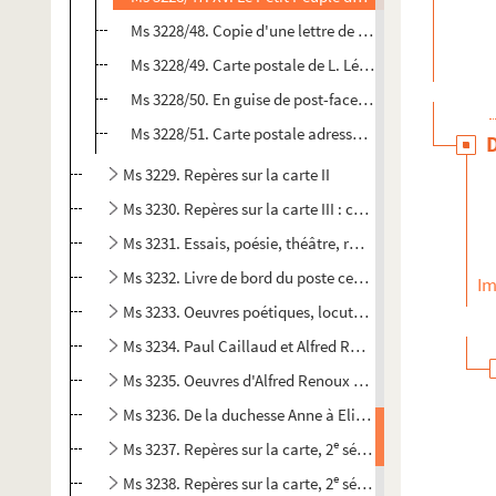
Ms 3228/48. Copie d'une lettre de Paul Caillaud à Henr
Ms 3228/49. Carte postale de L. Léauté adressée à M
Ms 3228/50. En guise de post-face. Notes
Ms 3228/51. Carte postale adressée à Monsieur et Ma
Ms 3229. Repères sur la carte II
Ms 3230. Repères sur la carte III : correspondance avec
Ms 3231. Essais, poésie, théâtre, romans, études
Ms 3232. Livre de bord du poste central Rosmadec : 
Im
Ms 3233. Oeuvres poétiques, locutions nantaises
Ms 3234. Paul Caillaud et Alfred Renoux.
Le coffre d'Er
Ms 3235. Oeuvres d'Alfred Renoux : correspondance, i
Ms 3236. De la duchesse Anne à Elisa mercoeur : célébr
e
Ms 3237. Repères sur la carte, 2
série
e
Ms 3238. Repères sur la carte, 2
série (suite) : II. Poés