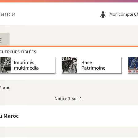
a destinée
rance
Mon compte C
aud
E
an Rostand
CHERCHES CIBLÉES
end père Jean Danielou
Imprimés
Base
multimédia
Patrimoine
 Maroc
Notice
1 sur 1
n, rédacteur en chef de la revue
Janus
au Maroc