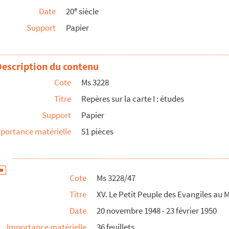
e
Date
20
siècle
i Rollet, président national de l'A.C.G.H.
Support
Papier
onsieur et Madame Caillaud
dame Caillaud
Description du contenu
Cote
Ms 3228
 Gaëtan Rondeau, et autres pièces lui étant relatives
Titre
Repères sur la carte I : études
Support
Papier
bombardements
portance matérielle
51 pièces
able
: contrat, correspondance
mprimés
Cote
Ms 3228/47
ation, correspondance, à propos de Jules Verne, divers
Titre
XV. Le Petit Peuple des Evangiles au 
Date
20 novembre 1948 - 23 février 1950
ies, chansons, théâtre
Importance matérielle
36 feuillets